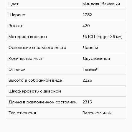
ДхШ
Цвет
Миндаль бежевый
Основание спального
ламели
Ширина
1782
места
Высота
420
Количество спальных мест
2
Материал каркаса
Материал каркаса
ЛДСП (Egger 36
ЛДСП (Egger 36 мм)
мм)
Основание спального места
Ламели
Материал изголовья/
ЛДСП (Egger 36
Количество мест
Двуспальная
изножья
мм)
Оттенок
Темный
Материал фасада
ЛДСП (Egger 18
(шуфляды)
мм)
Высота в собранном виде
2226
Цвет
бежевый
Шкаф кровать с диваном
Длина в разложенном состоянии
2315
Тип открытия
Вертикальный