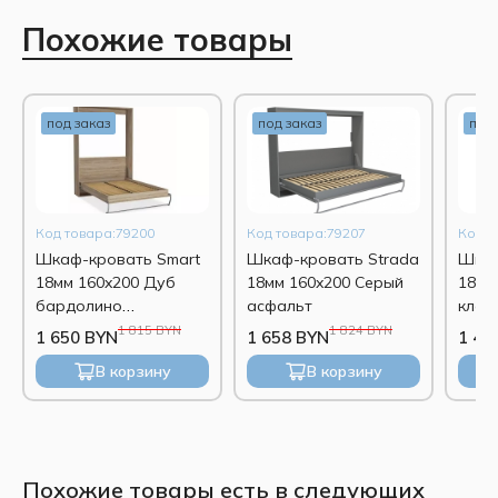
Похожие товары
под заказ
под заказ
под 
Код товара:79200
Код товара:79207
Код т
Шкаф-кровать Smart
Шкаф-кровать Strada
Шкаф
18мм 160x200 Дуб
18мм 160x200 Серый
18мм
бардолино
асфальт
клас
натуральный
1 815 BYN
1 824 BYN
1 650 BYN
1 658 BYN
1 42
В корзину
В корзину
Похожие товары есть в следующих