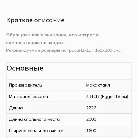
Краткое описание
Обращаем ваше внимание, что матрас в
комплектацию не входит.
Рекомендуемые размеры матраса(ДxШ): 160x200 см,
высота: до 23 см.
Характеристики
Основные
Страна производства
Беларусь
Механизм: газовый амортизатор;
Комплектация: 2 ручки, ортопедическое основание,
Производитель
Макс Стайл
Производитель
Макс стайл
крепежные ремни для фиксации матраса, полка 10 см;
Ширина
1782 мм
Опора: металлическая с синхронизатором.
Материал фасада
ЛДСП (Egger 18 мм)
Длина
2226 мм
Высота
420 мм
Длина
2226
Длина в разложенном
2315 мм
Длина спального места
2000
состоянии
Ширина спального места
1600
Размер спального места,
2000х1600 мм