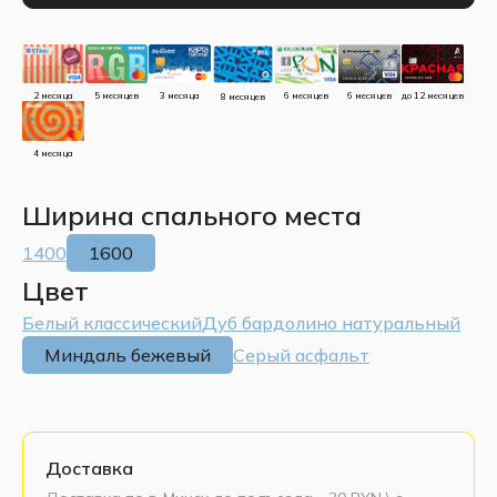
до 12 месяцев
5 месяцев
3 месяца
2 месяца
6 месяцев
6 месяцев
8 месяцев
4 месяца
Ширина спального места
1400
1600
Цвет
Белый классический
Дуб бардолино натуральный
Миндаль бежевый
Серый асфальт
Доставка