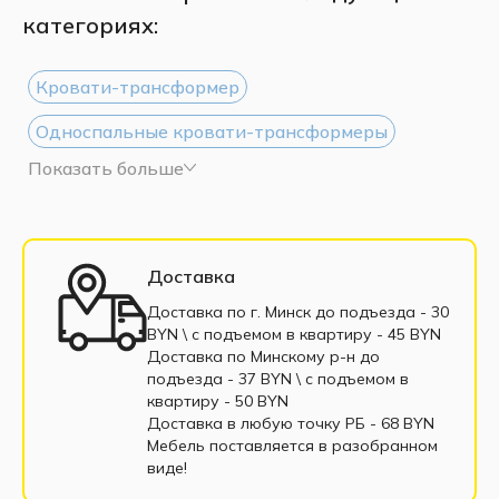
категориях:
Кровати-трансформер
Односпальные кровати-трансформеры
Показать больше
Шкафы-кровати 90x200
Шкафы-кровати 140x200
Шкафы-кровати 160x200
Доставка
Двуспальные кровати-трансформеры
Доставка по г. Минск до подъезда - 30
BYN \ c подъемом в квартиру - 45 BYN
Мебель-трансформер в рассрочку
Доставка по Минскому р-н до
подъезда - 37 BYN \ c подъемом в
Шкафы-кровати с диваном
Шкафы-кровати
квартиру - 50 BYN
Доставка в любую точку РБ - 68 BYN
Кровати-трансформеры горизонтальные
Мебель поставляется в разобранном
виде!
Кровати-трансформеры вертикальные