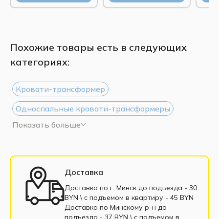
Похожие товары есть в следующих
категориях:
Кровати-трансформер
Односпальные кровати-трансформеры
Показать больше
Шкафы-кровати 90x200
Шкафы-кровати 140x200
Шкафы-кровати 160x200
Доставка
Двуспальные кровати-трансформеры
Доставка по г. Минск до подъезда - 30
BYN \ c подъемом в квартиру - 45 BYN
Мебель-трансформер в рассрочку
Доставка по Минскому р-н до
подъезда - 37 BYN \ c подъемом в