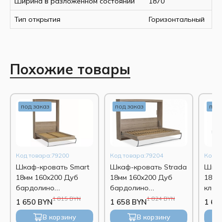
Ширина в разложенном состоянии
1870
Тип открытия
Горизонтальный
Похожие товары
под заказ
под заказ
под 
Код товара:79200
Код товара:79204
Код т
Шкаф-кровать Smart
Шкаф-кровать Strada
Шкаф
18мм 160x200 Дуб
18мм 160x200 Дуб
18мм
бардолино
бардолино
клас
натуральный
натуральный
1 815 BYN
1 824 BYN
1 650 BYN
1 658 BYN
1 65
В корзину
В корзину