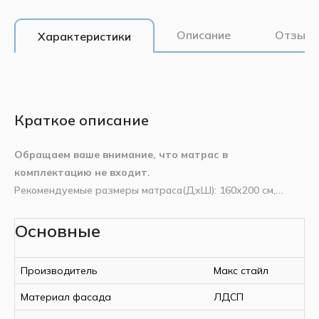
Описание
Отзывы
Характеристики
Краткое описание
Обращаем ваше внимание, что матрас в
комплектацию не входит.
Рекомендуемые размеры матраса(ДxШ): 160x200 см,
высота: до 23 см.
Характеристики
Основные
Страна производства
Беларусь
Механизм
: газовый амортизатор;
Комплектация
: 2 ручки, ортопедическое основание,
Производитель
Макс Стайл
Производитель
Макс стайл
крепежные ремни для фиксации матраса;
Ширина
1828 мм
Опора
Материал фасада
: металлическая с синхронизатором.
ЛДСП
Длина
2145 мм