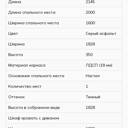
Высота
350 мм
Длина
2145
Ширина в разложенном
1870 мм
Длина спального места
2000
состоянии
Ширина спального места
1600
Размер спального места,
2000х1600
ДхШ
мм
Цвет
Серый асфальт
Основание спального места
ламели
Ширина
1828
Количество спальных мест
2
Высота
350
Материал каркаса
ДСП (18 мм)
Материал изголовья/изножья
Материал каркаса
ЛДСП (18 мм)
ДСП (18мм)
Материал фасада (шуфляды)
ДСП (18 мм)
Основание спального места
Настил
Цвет
серый
Количество мест
1
пыльный
Оттенок
Темный
Высота в собранном виде
1828
Шкаф кровать с диваном