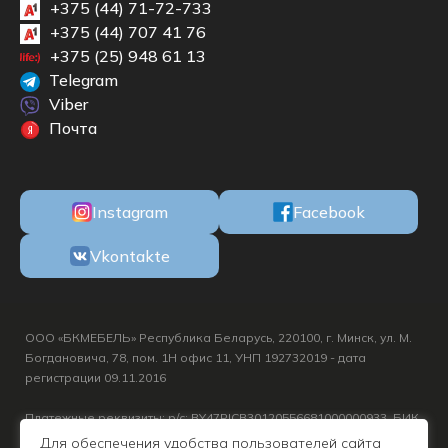
+375 (44) 71-72-733
+375 (44) 707 41 76
+375 (25) 948 61 13
Telegram
Viber
Почта
Instagram
Facebook
Vkontakte
ООО «БКМЕБЕЛЬ» Республика Беларусь, 220100, г. Минск, ул. М.
Богдановича, 78, пом. 1Н офис 11, УНП 192732019 - дата
регистрации 09.11.2016
Платежные реквизиты: р/с: BY47PJCB30120556681000000933, БИК
PJCBBY2X, ОАО «Приорбанк», г. Минск, Логойский тр., д. 15 корп.1
Для обеспечения удобства пользователей сайта