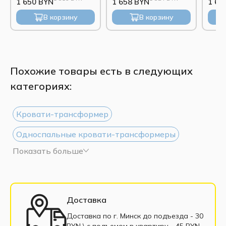
1 650 BYN
1 658 BYN
1 65
В корзину
В корзину
Похожие товары есть в следующих
категориях:
Кровати-трансформер
Односпальные кровати-трансформеры
Показать больше
Шкафы-кровати 90x200
Шкафы-кровати 140x200
Шкафы-кровати 160x200
Доставка
Двуспальные кровати-трансформеры
Доставка по г. Минск до подъезда - 30
BYN \ c подъемом в квартиру - 45 BYN