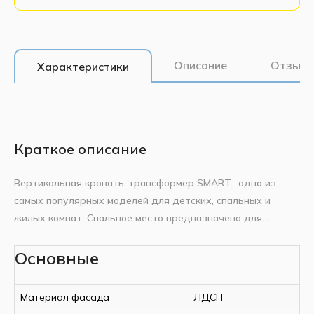
Описание
Отзывы
Характеристики
Краткое описание
Вертикальная кровать-трансформер SMART– одна из
самых популярных моделей для детских, спальных и
жилых комнат. Спальное место предназначено для
одного, двух человек. Компактная, занимающая в
собранном виде глубину всего 35 сантиметров, идеально
Основные
Дополнительное описание
впишется в комнату любой площади. Все кровати
Корпус ЛДСП: Egger 18 мм. задняя стенка
оснащены ортопедическим ламельным основанием. Высота
Материал фасада
ЛДСП
неполноценная без горизонтальной полки.
спального места с матрасом составляет 45 см от пола.