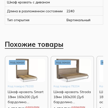
Шкаф кровать с диваном
Длина в разложенном
2240 мм
состоянии
Длина в разложенном состоянии
2240
Размер спального места,
2000х1600 мм
Тип открытия
Вертикальный
ДхШ
Основание спального
ламели
места
Похожие товары
Количество спальных
2
мест
Материал каркаса
ДСП (Egger 18 мм)
под заказ
под заказ
под 
Материал изголовья/
ДСП (Egger 18мм)
изножья
Материал фасада
ДСП (18 мм)
(шуфляды)
Код товара:79200
Код товара:79204
Код т
Цвет
дуб бардолино
Шкаф-кровать Smart
Шкаф-кровать Strada
Шкаф
18мм 160x200 Дуб
18мм 160x200 Дуб
18мм
натуральный
бардолино
бардолино
асфа
натуральный
натуральный
1 815 BYN
1 824 BYN