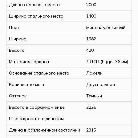
Длина в разложенном
2315 мм
Длина спального места
2000
состоянии
Ширина спального места
1400
Размер спального места,
2000х1400 мм
ДхШ
Цвет
Миндаль бежевый
Основание спального
ламели
Ширина
1582
места
Высота
420
Количество спальных мест
2
Материал каркаса
Материал каркаса
ЛДСП (Egger 36
ЛДСП (Egger 36 мм)
мм)
Основание спального места
Ламели
Материал изголовья/
ЛДСП (Egger 36
Количество мест
Двуспальная
изножья
мм)
Оттенок
Темный
Материал фасада
ЛДСП (Egger 18
(шуфляды)
мм)
Высота в собранном виде
2226
Цвет
бежевый
Шкаф кровать с диваном
Длина в разложенном состоянии
2315