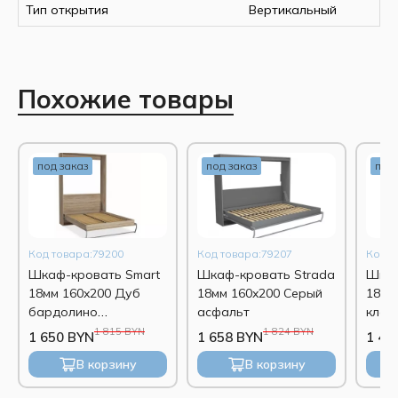
Тип открытия
Вертикальный
Похожие товары
под заказ
под заказ
под 
Код товара:79200
Код товара:79207
Код т
Шкаф-кровать Smart
Шкаф-кровать Strada
Шкаф
18мм 160x200 Дуб
18мм 160x200 Серый
18мм
бардолино
асфальт
клас
натуральный
1 815 BYN
1 824 BYN
1 650 BYN
1 658 BYN
1 42
В корзину
В корзину