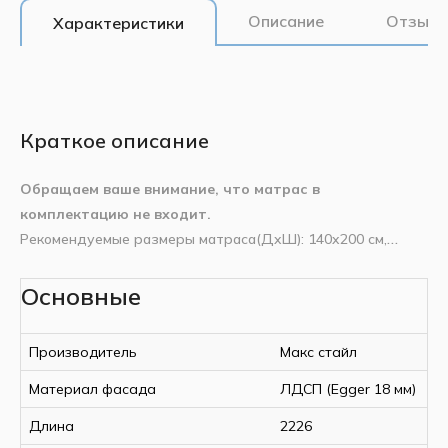
Описание
Отзывы
Характеристики
Краткое описание
Обращаем ваше внимание, что матрас в
комплектацию не входит.
Рекомендуемые размеры матраса(ДxШ): 140x200 см,
высота: до 23 см.
Характеристики
Основные
Страна производства
Беларусь
Механизм: газовый амортизатор;
Комплектация: 2 ручки, ортопедическое основание,
Производитель
Макс Стайл
Производитель
Макс стайл
крепежные ремни для фиксации матраса, полка 10 см;
Ширина
1582 мм
Опора: металлическая с синхронизатором.
Материал фасада
ЛДСП (Egger 18 мм)
Длина
2226 мм
Высота
420 мм
Длина
2226