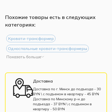
Похожие товары есть в следующих
категориях:
Кровати-трансформер
Односпальные кровати-трансформеры
Показать больше
Шкафы-кровати 90x200
Шкафы-кровати 140x200
Шкафы-кровати 160x200
Доставка
Двуспальные кровати-трансформеры
Доставка по г. Минск до подъезда - 30
BYN \ c подъемом в квартиру - 45 BYN
Мебель-трансформер в рассрочку
Доставка по Минскому р-н до
подъезда - 37 BYN \ c подъемом в
Шкафы-кровати с диваном
Шкафы-кровати
квартиру - 50 BYN