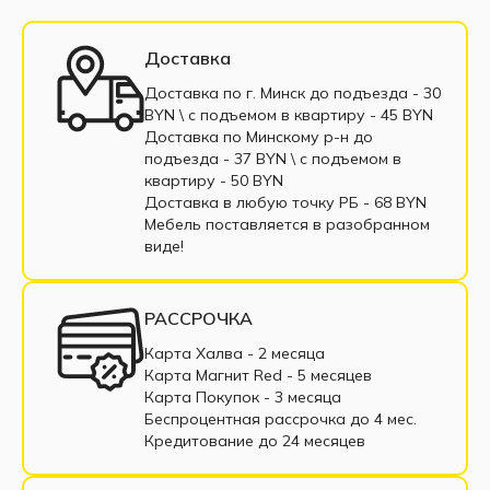
Диваны 135 см
Диваны 160 см
Диваны 200 см
Диваны выкатные
Доставка
Трёхместные диван
Односпальные диваны
Доставка по г. Минск до подъезда - 30
BYN \ c подъемом в квартиру - 45 BYN
Софа
Диваны с пенополиуретаном
Доставка по Минскому р-н до
подъезда - 37 BYN \ c подъемом в
Диваны пантограф
квартиру - 50 BYN
Доставка в любую точку РБ - 68 BYN
Диваны с пружинным блоком
Мебель поставляется в разобранном
виде!
Двухместные диваны
Диваны из экокожи
Маленькие диваны
Большие диваны
РАССРОЧКА
Диваны с подлокотниками
Диваны из ткани
Карта Халва - 2 месяца
Карта Магнит Red - 5 месяцев
Диваны в рассрочку
Недорогие диваны
Карта Покупок - 3 месяца
Беспроцентная рассрочка до 4 мес.
Прямые диваны
Раскладные диваны
Кредитование до 24 месяцев
Диваны из рогожки
Диваны из велюра