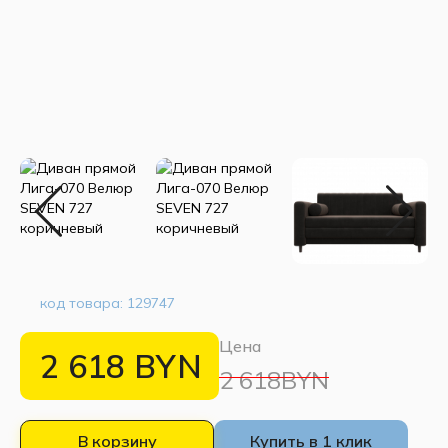
код товара:
129747
Цена
2 618
BYN
2 618BYN
В корзину
Купить в 1 клик