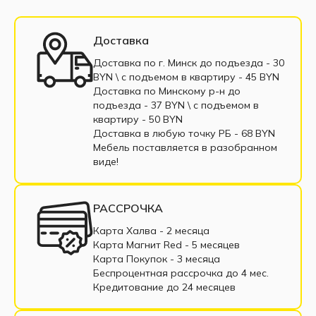
Диваны 135 см
Диваны 160 см
Диваны 200 см
Диваны выкатные
Доставка
Трёхместные диван
Односпальные диваны
Доставка по г. Минск до подъезда - 30
BYN \ c подъемом в квартиру - 45 BYN
Софа
Диваны с пенополиуретаном
Доставка по Минскому р-н до
подъезда - 37 BYN \ c подъемом в
Диваны пантограф
квартиру - 50 BYN
Доставка в любую точку РБ - 68 BYN
Диваны с пружинным блоком
Мебель поставляется в разобранном
виде!
Двухместные диваны
Диваны из экокожи
Маленькие диваны
Большие диваны
РАССРОЧКА
Диваны с подлокотниками
Диваны из ткани
Карта Халва - 2 месяца
Карта Магнит Red - 5 месяцев
Диваны в рассрочку
Недорогие диваны
Карта Покупок - 3 месяца
Беспроцентная рассрочка до 4 мес.
Прямые диваны
Раскладные диваны
Кредитование до 24 месяцев
Диваны из рогожки
Диваны из велюра