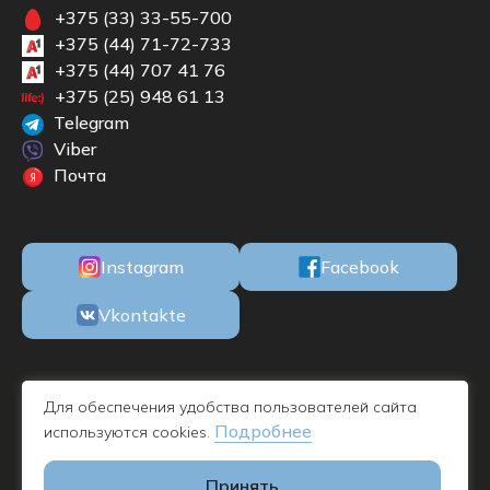
+375 (33) 33-55-700
+375 (44) 71-72-733
+375 (44) 707 41 76
+375 (25) 948 61 13
Telegram
Viber
Почта
Instagram
Facebook
Vkontakte
ООО «БКМЕБЕЛЬ» Республика Беларусь, 220100, г. Минск, ул. М.
Для обеспечения удобства пользователей сайта
Богдановича, 78, пом. 1Н офис 11, УНП 192732019 - дата
Подробнее
используются cookies.
регистрации 09.11.2016
Принять