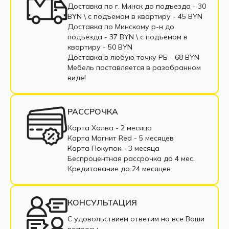
Трёхместные диван
Односпальные диваны
Доставка по г. Минск до подъезда - 30
BYN \ c подъемом в квартиру - 45 BYN
Софа
Диваны с пенополиуретаном
Доставка по Минскому р-н до
подъезда - 37 BYN \ c подъемом в
Диваны пантограф
квартиру - 50 BYN
Доставка в любую точку РБ - 68 BYN
Диваны с пружинным блоком
Мебель поставляется в разобранном
виде!
Двухместные диваны
Диваны из экокожи
Маленькие диваны
Большие диваны
РАССРОЧКА
Диваны с подлокотниками
Диваны из ткани
Карта Халва - 2 месяца
Карта Магнит Red - 5 месяцев
Диваны в рассрочку
Недорогие диваны
Карта Покупок - 3 месяца
Беспроцентная рассрочка до 4 мес.
Прямые диваны
Раскладные диваны
Кредитование до 24 месяцев
Диваны из рогожки
Диваны из велюра
КОНСУЛЬТАЦИЯ
Современные диваны
С удовольствием ответим на все Ваши
вопросы