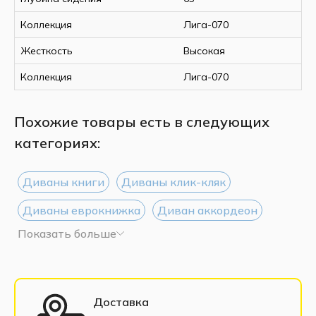
Коллекция
Лига-070
Жесткость
Высокая
Коллекция
Лига-070
Похожие товары есть в следующих
категориях:
Диваны книги
Диваны клик-кляк
Диваны еврокнижка
Диван аккордеон
Показать больше
Диваны Дельфин
Диваны тик-так
Диваны 135 см
Диваны 160 см
Диваны 200 см
Диваны выкатные
Доставка