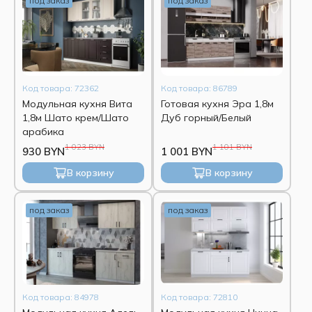
под заказ
под заказ
Код товара: 72362
Код товара: 86789
Модульная кухня Вита
Готовая кухня Эра 1,8м
1,8м Шато крем/Шато
Дуб горный/Белый
арабика
1 023 BYN
1 101 BYN
930 BYN
1 001 BYN
В корзину
В корзину
под заказ
под заказ
Код товара: 84978
Код товара: 72810