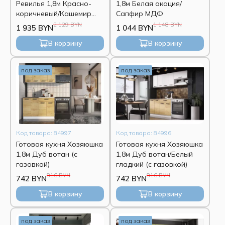
Ревилья 1,8м Красно-
1,8м Белая акация/
коричневый/Кашемир
Сапфир МДФ
серый
2 129 BYN
1 148 BYN
1 935 BYN
1 044 BYN
В корзину
В корзину
под заказ
под заказ
Код товара: 84997
Код товара: 84996
Готовая кухня Хозяюшка
Готовая кухня Хозяюшка
1,8м Дуб вотан (с
1,8м Дуб вотан/Белый
газовкой)
гладкий (с газовкой)
816 BYN
816 BYN
742 BYN
742 BYN
В корзину
В корзину
под заказ
под заказ