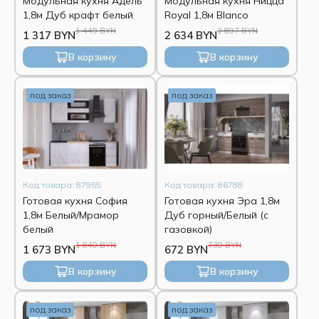
Модульная кухня Адель
Модульная кухня Ницца
1,8м Дуб крафт белый
Royal 1,8м Blanco
1 449 BYN
2 897 BYN
1 317 BYN
2 634 BYN
В корзину
В корзину
под заказ
под заказ
Код товара: 87955
Код товара: 86788
Готовая кухня София
Готовая кухня Эра 1,8м
1,8м Белый/Мрамор
Дуб горный/Белый (с
белый
газовкой)
1 840 BYN
739 BYN
1 673 BYN
672 BYN
В корзину
В корзину
под заказ
под заказ