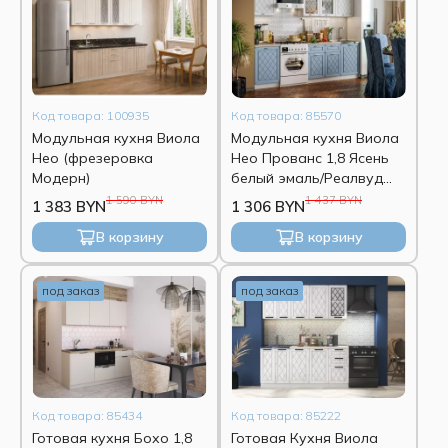
Угловые кухни
Недорогие кухни
Черные кухни
Линейная кухня
Глянцевые кухни
Белая кухня
Код товара: 100935
Код товара: 85570
Модульная кухня Виола
Модульная кухня Виола
Современные кухни
Нео (фрезеровка
Нео Прованс 1,8 Ясень
Модерн)
белый эмаль/Реалвуд
скай
1 590 BYN
1 437 BYN
1 383 BYN
1 306 BYN
В корзину
В корзину
под заказ
под заказ
Код товара: 85434
Код товара: 85222
Готовая кухня Бохо 1,8
Готовая Кухня Виола