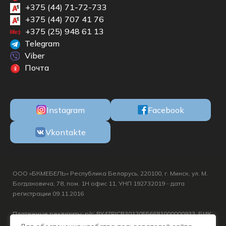
+375 (44) 71-72-733
+375 (44) 707 41 76
+375 (25) 948 61 13
Telegram
Viber
Почта
Instagram
Facebook
Vkontakte
ООО «БКМЕБЕЛЬ» Республика Беларусь, 220100, г. Минск, ул. М.
Богдановича, 78, пом. 1Н офис 11, УНП 192732019 - дата
регистрации 09.11.2016
Платежные реквизиты: р/с: BY47PJCB30120556681000000933, БИК
PJCBBY2X, ОАО «Приорбанк», г. Минск, Логойский тр., д. 15 корп.1