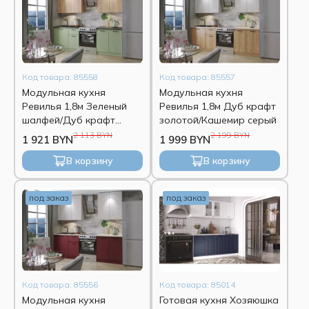
Код товара: 85558
Код товара: 85557
Модульная кухня
Модульная кухня
Ревилья 1,8м Зеленый
Ревилья 1,8м Дуб крафт
шалфей/Дуб крафт
золотой/Кашемир серый
золотой
2 113 BYN
2 199 BYN
1 921 BYN
1 999 BYN
В корзину
В корзину
под заказ
под заказ
Код товара: 85556
Код товара: 85014
Модульная кухня
Готовая кухня Хозяюшка