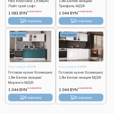
Нео Классика 1,8 Мыло
1,8м Белая акация/
Лайт грей софт
Трюфель МДФ
1 191 BYN
1 148 BYN
1 083 BYN
1 044 BYN
В корзину
В корзину
под заказ
под заказ
Код товара: 85008
Код товара: 84999
Готовая кухня Хозяюшка
Готовая кухня Хозяюшка
1,8м Белая акация/
1,8м Белая акация МДФ
Моренга МДФ
1 148 BYN
1 148 BYN
1 044 BYN
1 044 BYN
В корзину
В корзину