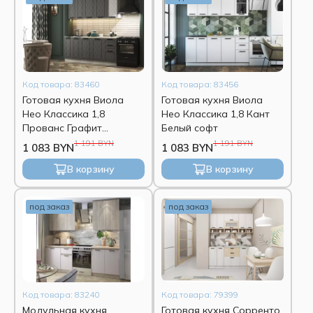
Код товара: 83460
Код товара: 83456
Готовая кухня Виола
Готовая кухня Виола
Нео Классика 1,8
Нео Классика 1,8 Кант
Прованс Графит
Белый софт
структурный
1 191 BYN
1 191 BYN
1 083 BYN
1 083 BYN
В корзину
В корзину
под заказ
под заказ
Код товара: 83240
Код товара: 79399
Модульная кухня
Готовая кухня Сорренто