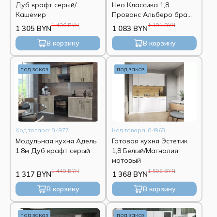
Дуб крафт серый/
Нео Классика 1,8
Кашемир
Прованс Альберо браш
серебро
1 436 BYN
1 191 BYN
1 305 BYN
1 083 BYN
В корзину
В корзину
под заказ
под заказ
Код товара: 84977
Код товара: 84968
Модульная кухня Адель
Готовая кухня Эстетик
1,8м Дуб крафт серый
1,8 Белый/Магнолия
матовый
1 449 BYN
1 505 BYN
1 317 BYN
1 368 BYN
В корзину
В корзину
под заказ
под заказ