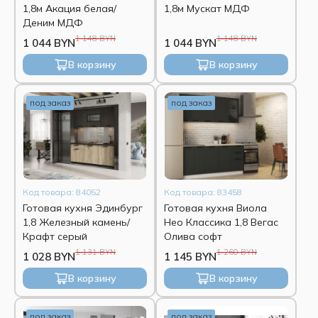
1,8м Акация белая/
1,8м Мускат МДФ
Деним МДФ
1 148 BYN
1 148 BYN
1 044 BYN
1 044 BYN
В корзину
В корзину
под заказ
под заказ
Код товара: 84052
Код товара: 83458
Готовая кухня Эдинбург
Готовая кухня Виола
1,8 Железный камень/
Нео Классика 1,8 Вегас
Крафт серый
Олива софт
1 131 BYN
1 260 BYN
1 028 BYN
1 145 BYN
В корзину
В корзину
под заказ
под заказ