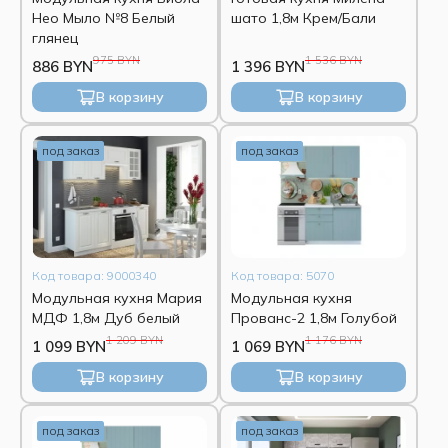
Нео Мыло №8 Белый
шато 1,8м Крем/Бали
глянец
975 BYN
1 536 BYN
886 BYN
1 396 BYN
В корзину
В корзину
под заказ
под заказ
Код товара: 9000340
Код товара: 5070
Модульная кухня Мария
Модульная кухня
МДФ 1,8м Дуб белый
Прованс-2 1,8м Голубой
1 209 BYN
1 176 BYN
1 099 BYN
1 069 BYN
В корзину
В корзину
под заказ
под заказ