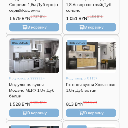
Санремо 1,8м Дуб крафт
1,8 Анкор светлый/Дуб
серый/Кашемир
сонома
1 737 BYN
1 156 BYN
1 579 BYN
1 051 BYN
В корзину
В корзину
под заказ
под заказ
Код товара: 9999224
Код товара: 81137
Модульная кухня
Готовая кухня Хозяюшка
Модена МДФ 1,8м Дуб
1,8м Дуб вотан
белый
1 681 BYN
894 BYN
1 528 BYN
813 BYN
В корзину
В корзину