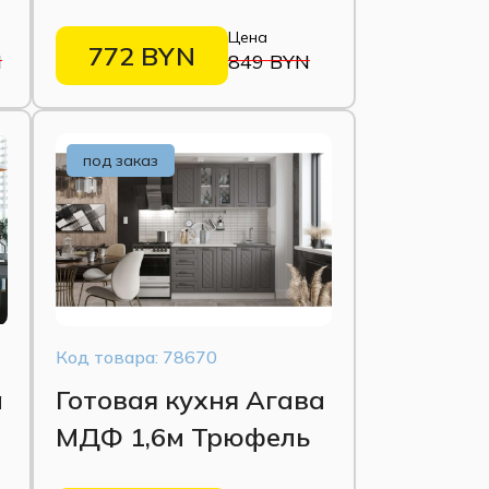
шифер
Цена
772 BYN
N
849 BYN
под заказ
Код товара: 78670
а
Готовая кухня Агава
МДФ 1,6м Трюфель