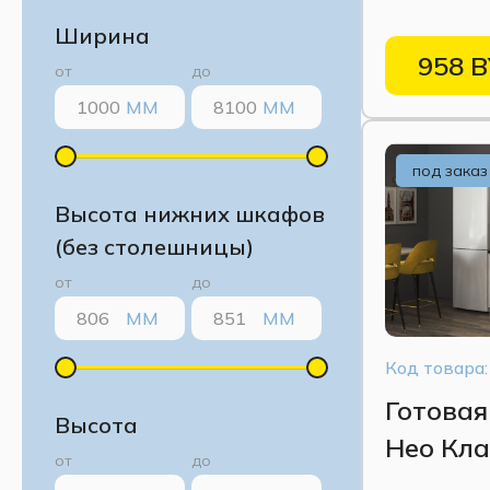
Кашеми
Ширина
958 
от
до
ММ
ММ
под заказ
Высота нижних шкафов
(без столешницы)
от
до
ММ
ММ
Код товара:
Готовая
Высота
Нео Кла
от
до
Вегас Б