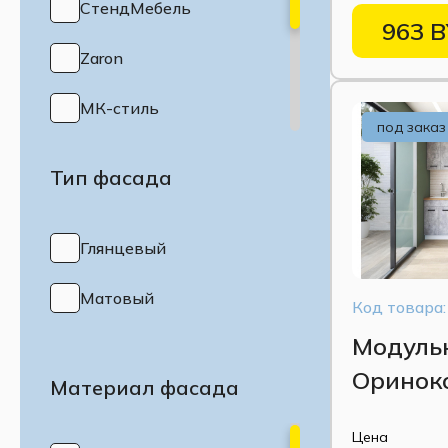
СтендМебель
963 
Zaron
МК-стиль
под заказ
Baer
Тип фасада
Столлайн
Глянцевый
ВНК
Матовый
Код товара:
Модуль
Ориноко
Материал фасада
светлый
Цена