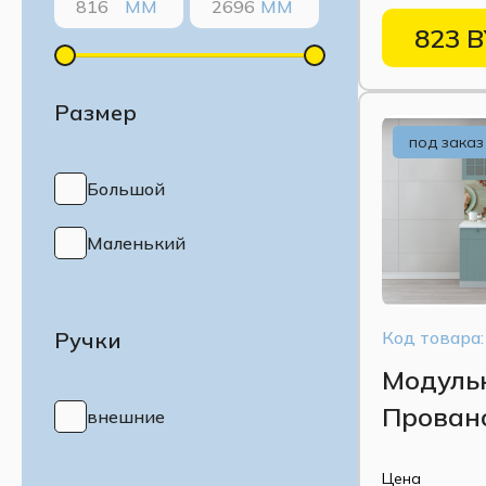
ММ
ММ
823 
Размер
под заказ
Большой
Маленький
Ручки
Код товара:
Модуль
Прованс
внешние
Голубой
Цена