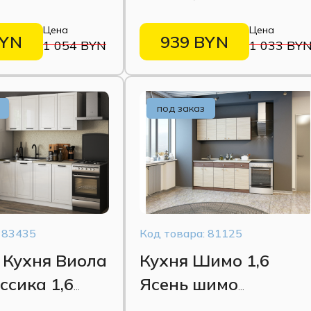
р/Дуб кера
Железный камень/
Цена
Цена
Крафт серый
BYN
939 BYN
1 054 BYN
1 033 BY
под заказ
 83435
Код товара: 81125
 Кухня Виола
Кухня Шимо 1,6
ссика 1,6
Ясень шимо
елый
светлый/Ясень шим