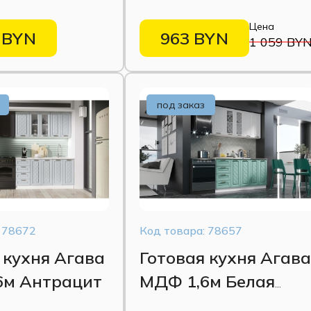
Цена
 BYN
963 BYN
1 059 BY
под заказ
 78672
Код товара: 78657
 кухня Агава
Готовая кухня Агав
6м Антрацит
МДФ 1,6м Белая
акация/Мята