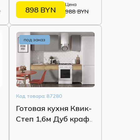
Цена
898 BYN
N
988 BYN
под заказ
Код товара: 87280
Готовая кухня Квик-
е
Степ 1,6м Дуб крафт
золотой/Серый