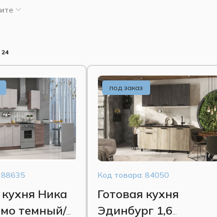
ите
 24
под заказ
 88635
Код товара: 84050
 кухня Ника
Готовая кухня
мо темный/
Эдинбург 1,6