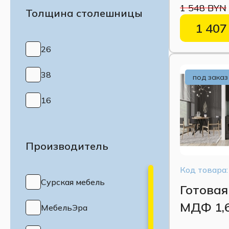
1 548 BYN
Толщина столешницы
1 407
26
38
под заказ
16
Производитель
Код товара:
Сурская мебель
Готовая
МДФ 1,
МебельЭра