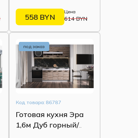
черный (с газовкой)
Цена
558 BYN
N
614 BYN
под заказ
Код товара: 86787
а
Готовая кухня Эра
1,6м Дуб горный/
Белый