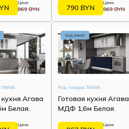
Цена
Цена
софт
BYN
790 BYN
869 BYN
869 BYN
под заказ
 78668
Код товара: 78666
 кухня Агава
Готовая кухня Агав
6м Белая
МДФ 1,6м Белая
/Трюфель
акация/Сапфир
Цена
Цена