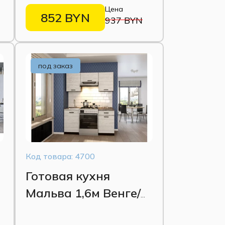
Цена
852 BYN
937 BYN
под заказ
Код товара: 4700
а
Готовая кухня
Мальва 1,6м Венге/
Лоредо/Мрамор