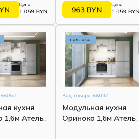
Цена
Цена
BYN
963 BYN
1 059 BYN
1 059 BY
под заказ
 88052
Код товара: 88047
ная кухня
Модульная кухня
 1,6м Ателье
Ориноко 1,6м Атель
 (вариант-2)
светлый