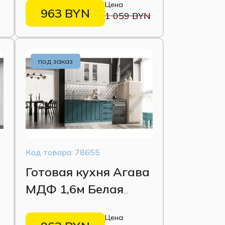
Цена
963 BYN
1 059 BYN
под заказ
Код товара: 78655
а
Готовая кухня Агава
МДФ 1,6м Белая
акация/Моренга
Цена