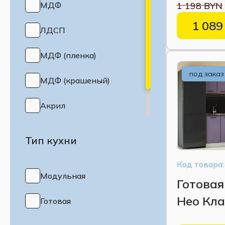
МДФ
1 198 BYN
1 089
ЛДСП
МДФ (пленка)
под заказ
МДФ (крашеный)
Акрил
МДФ (эмаль)
Тип кухни
Код товара:
Модульная
Готовая
Нео Кла
Готовая
Кант Си