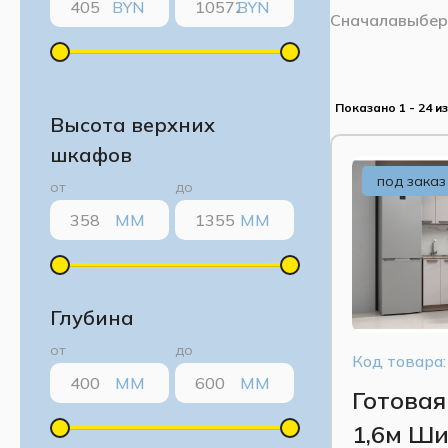
BYN
BYN
Сначала
выбер
Показано 1 - 24 из
Высота верхних
шкафов
под заказ
от
до
ММ
ММ
Глубина
от
до
Код товара:
ММ
ММ
Готовая
1,6м Ши