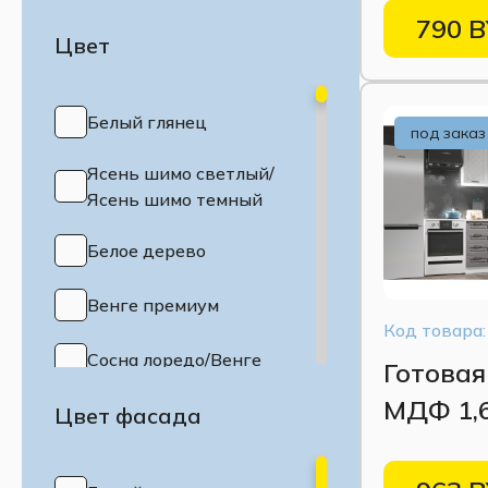
790 
Цвет
Белый глянец
под заказ
Ясень шимо светлый/
Ясень шимо темный
Белое дерево
Венге премиум
Код товара:
Сосна лоредо/Венге
Готовая
МДФ 1,
Цвет фасада
Голубой
акация
Дуб белый