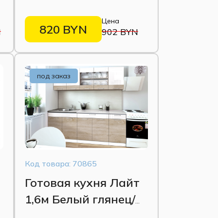
Вегас Грин Грей
Цена
софт
820 BYN
N
902 BYN
под заказ
Код товара: 70865
Готовая кухня Лайт
1,6м Белый глянец/
о
Сонома