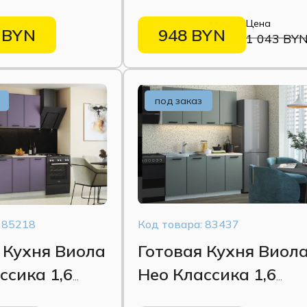
Цена
 BYN
948 BYN
1 043 BY
под заказ
 85218
Код товара: 83437
 Кухня Виола
Готовая Кухня Виол
ссика 1,6
Нео Классика 1,6
рень софт
Мыло Грин грей