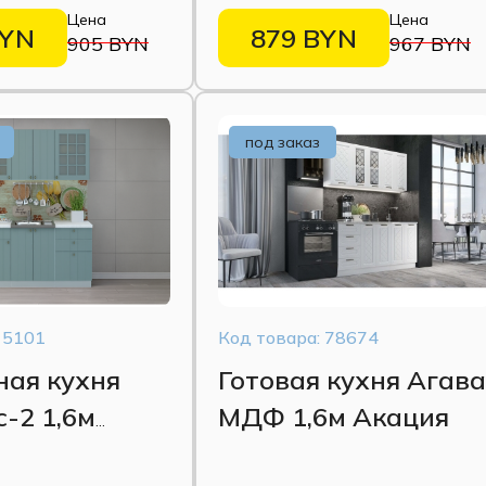
Цена
Цена
темный
BYN
879 BYN
905 BYN
967 BYN
под заказ
 5101
Код товара: 78674
ная кухня
Готовая кухня Агав
-2 1,6м
МДФ 1,6м Акация