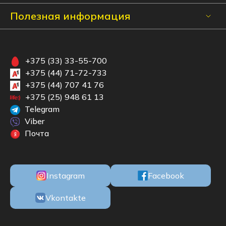
Полезная информация
+375 (33) 33-55-700
+375 (44) 71-72-733
+375 (44) 707 41 76
+375 (25) 948 61 13
Telegram
Перечень всех доступных модулей кухни указан
Viber
в разделе "Документация".
Почта
Instagram
Facebook
Vkontakte