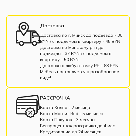
Кухни 2,8 м
Кухни 3 м
Готовые кухни
Цвета фасадов:
Модульные кухни
Прямые кухни
Доставка
Кухни в рассрочку
Маленькие кухни
Доставка по г. Минск до подъезда - 30
BYN \ c подъемом в квартиру - 45 BYN
Кухни из МДФ
Кухни из ЛДСП
Доставка по Минскому р-н до
подъезда - 37 BYN \ c подъемом в
Угловые кухни
Недорогие кухни
квартиру - 50 BYN
Доставка в любую точку РБ - 68 BYN
Черные кухни
Линейная кухня
Мебель поставляется в разобранном
виде!
Глянцевые кухни
Белая кухня
Современные кухни
РАССРОЧКА
Карта Халва - 2 месяца
Карта Магнит Red - 5 месяцев
Новые цвета фасадов:
Карта Покупок - 3 месяца
Беспроцентная рассрочка до 4 мес.
Кредитование до 24 месяцев