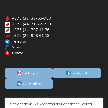
+375 (33) 33-55-700
+375 (44) 71-72-733
+375 (44) 707 41 76
+375 (25) 948 61 13
Telegram
Viber
Почта
Instagram
Facebook
Vkontakte
ООО «БКМЕБЕЛЬ» Республика Беларусь, 220100, г. Минск, ул. М.
Для обеспечения удобства пользователей сайта