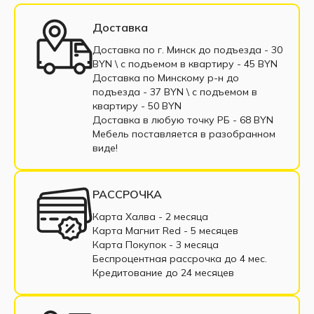
Глубина нижних
Модульные кухни
Прямые кухни
460 (стандарт)
Доставка
шкафов, мм
Кухни в рассрочку
Маленькие кухни
Глубина верхних
Доставка по г. Минск до подъезда - 30
300 (стандарт)
BYN \ c подъемом в квартиру - 45 BYN
шкафов, мм
Кухни из МДФ
Кухни из ЛДСП
Доставка по Минскому р-н до
Высота нижних
подъезда - 37 BYN \ c подъемом в
816
шкафов, мм
Угловые кухни
Недорогие кухни
квартиру - 50 BYN
Высота верхних
Доставка в любую точку РБ - 68 BYN
920
Черные кухни
Линейная кухня
шкафов, мм
Мебель поставляется в разобранном
виде!
Материал корпуса
ЛДСП (Белый)
Глянцевые кухни
Белая кухня
Материал фасада
МДФ (Холст белый / Холст вулкан)
Мрамор Лацио белый, 26 мм
Современные кухни
Столешница
РАССРОЧКА
(входит в комплект)
Карта Халва - 2 месяца
Карта Магнит Red - 5 месяцев
Комплектация:
Карта Покупок - 3 месяца
Беспроцентная рассрочка до 4 мес.
Нижние модули (корпус БЕЛЫЙ):
Кредитование до 24 месяцев
КШНМ 2Я 600 ПВ — Ф42 САХАРА ШН2Я 600,
КШН2ВЯ 600 (МДФ ХОЛСТ БЕЛЫЙ TF 90)