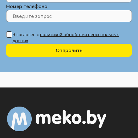
использования, включая детей. Основные преимущества:
Номер телефона
высокая прочность, стойкость к температуре и долгий
срок службы. Наши кухни соответствуют ГОСТУ 16371-
2014 и сертифицированы ЕАС.
Я согласен с
политикой обработки персональных
данных
Наши специалисты могут создать 3D
Отправить
дизайн-проект кухни под Ваши размеры и
предпочтения из широкого перечня
предложенных фабрикой модулей и
цветов.