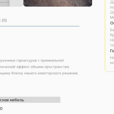
До
п
Д
М
 (0)
О
Б
К
Н
т
Г
Н
ухонных гарнитуров с премиальной
м
тический эффект объема пространства.
щему блеску нашего новаторского решения.
ным светом, визуально расширяя
хность отражает световые потоки, создавая
форм и отсутствием ненужных деталей.
ская мебель
ризуется насыщенными оттенками,
0
ическим веществам, обеспечивая долгий