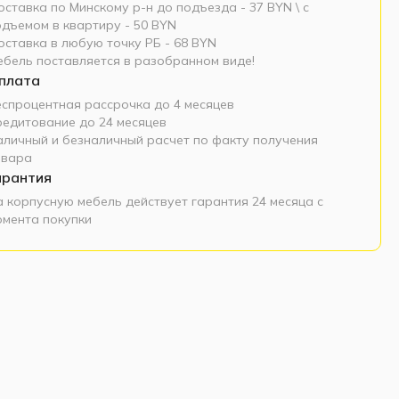
ставка по Минскому р-н до подъезда - 37 BYN \ c
одъемом в квартиру - 50 BYN
оставка в любую точку РБ - 68 BYN
ебель поставляется в разобранном виде!
плата
еспроцентная рассрочка до 4 месяцев
редитование до 24 месяцев
аличный и безналичный расчет по факту получения
овара
арантия
а корпусную мебель действует гарантия 24 месяца с
омента покупки