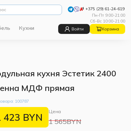
+375 (29) 61-24-619
Пн-Пт 9:00-21:00
Сб-Вс 10:00-21:00
бель
Кухни
Войти
Корзина
дульная кухня Эстетик 2400
енна МДФ прямая
товара:
100787
Цена
1 423
BYN
1 565BYN