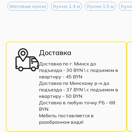
Материал корпуса
Матовые кухни
Кухни 1,4 м
Кухни 1,5 м
Кухн
Расположение
Стиль
Тип поверхности
Материал фасада
Покрытие фасада
Глубина кухни со столешницей, мм
Стеновая панель
Доставка
Столешница
Доставка по г. Минск до
Торцевые фасады
подъезда - 30 BYN \ c подъемом в
Ручки
квартиру - 45 BYN
Доводчики
Доставка по Минскому р-н до
подъезда - 37 BYN \ c подъемом в
квартиру - 50 BYN
Модули кухни:
Доставка в любую точку РБ - 68
Нижние модули:
BYN
H 600 Каркас нижнего шкафа
Мебель поставляется в
Ф-46 Комплект фасадов МС 'Эстетик' для кар
разобранном виде!
H 603 Каркас нижнего шкафа с тремя ящиками (2