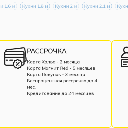
ЛДСП
и 1,6 м
Кухни 1.8 м
Кухни 2 м
Кухни 2,1 м
Кухн
Прямая
Минимализм, Современный
Глянцевая
МДФ
Пластик (Акрилит)
600
Приобретается отдельно
РАССРОЧКА
Мрамор Марквина (входит в комплект)
Карта Халва - 2 месяца
Приобретается отдельно
Карта Магнит Red - 5 месяцев
Приобретается отдельно
Карта Покупок - 3 месяца
Поставляется в комплекте
Беспроцентная рассрочка до 4
мес.
Кредитование до 24 месяцев
касов ШП600
 шт.)