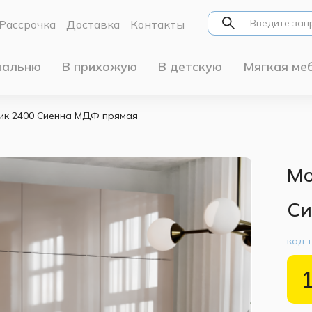
Рассрочка
Доставка
Контакты
пальню
В прихожую
В детскую
Мягкая ме
тик 2400 Сиенна МДФ прямая
Мо
Си
код 