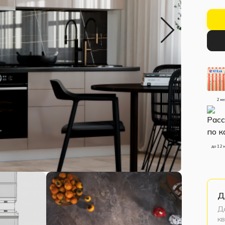
2 м
до 12 
Д
До
кв