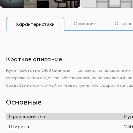
Описание
Отзывы
Характеристики
Краткое описание
Кухня «Эстетик 2400 Сиенна»
— коллекция инновационных к
суперглянцевой отделкой, обеспечивающих великолепный оп
Создайте неповторимый интерьер кухни благодаря потрясаю
Гарнитуры серии Эстетик наполняют помещение дополнитель
пространство независимо от размеров кухни. Гладкая повер
Основные
уютную атмосферу, где приятно находиться.
Минималистичный дизайн линии выделяется лаконичностью 
Производитель
Сур
Высококачественное покрытие фасадных элементов характе
Ширина
240
повышенной стойкостью к механическим повреждениям и хим