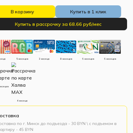
В корзину
Купить в 1 клик
Купить в рассрочку за 68.66 руб/мес
есяца
5 месяцев
3 месяца
8 месяцев
6 месяцев
6 месяцев
месяцев
4 месяца
оставка
ставка по г. Минск до подъезда - 30 BYN \ c подъемом в
артиру - 45 BYN