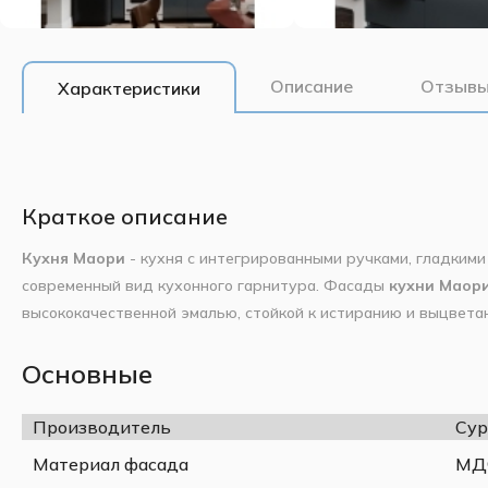
Описание
Отзывы
Характеристики
Краткое описание
Кухня Маори
- кухня с интегрированными ручками, гладким
современный вид кухонного гарнитура. Фасады
кухни Маор
высококачественной эмалью, стойкой к истиранию и выцвета
трендовых оттенках: Розе, Оулвинг, Бланко, Нуар.
Палитра линейки позволяет с легкостью сочетать между соб
хиты. Ошибиться и не создать превосходное сочетание прос
Основные
работу с подбором кухонного гарнитура.
Фасады линейки Маори оснащены интегрированной ручкой.
Производитель
Сур
Материал фасада
МДФ