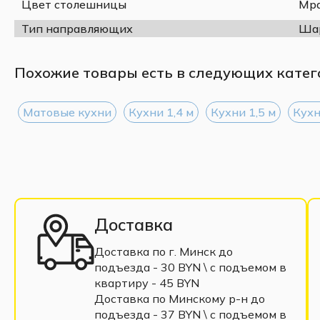
Цвет столешницы
Мра
ШН3Я 400
Тип направляющих
Ша
ШНМ 600 М
ст38200 +1000
Похожие товары есть в следующих катег
Высота и глубина верхних и нижних модулей:
Высота верхних шкафов - 920 мм
Высота нижних шкафов - 816 мм
Матовые кухни
Кухни 1,4 м
Кухни 1,5 м
Кухн
Глубина с учётом столешницы - 600 мм
Материалы:
Корпус и фасады: ЛДСП и МДФ
Материалы, используемые для изготовления наших к
Доставка
норме Е1 и безопасны для использования, включая 
Доставка по г. Минск до
ЛДСП и МДФ являются высокая прочность, стойкость
подъезда - 30 BYN \ c подъемом в
Наши кухни соответствуют ГОСТУ 16371-2014 и се
квартиру - 45 BYN
Доставка по Минскому р-н до
подъезда - 37 BYN \ c подъемом в