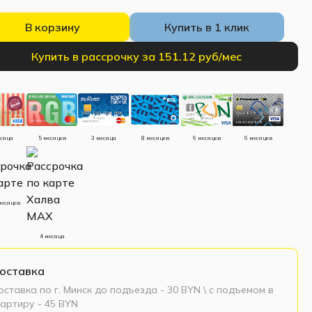
В корзину
Купить в 1 клик
Купить в рассрочку за 151.12 руб/мес
есяца
5 месяцев
3 месяца
8 месяцев
6 месяцев
6 месяцев
месяцев
4 месяца
оставка
ставка по г. Минск до подъезда - 30 BYN \ c подъемом в
артиру - 45 BYN