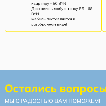
Наши специалисты могут создать 3D дизайн-пр
квартиру - 50 BYN
Доставка в любую точку РБ - 68
предпочтения, из широкого перечня предложен
BYN
Мебель поставляется в
разобранном виде!
Варианты корпуса:
Остались вопрос
Варианты столешниц​:
МЫ С РАДОСТЬЮ ВАМ ПОМОЖЕМ!