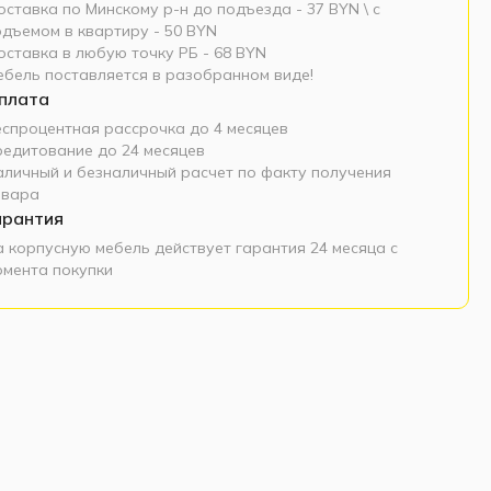
ставка по Минскому р-н до подъезда - 37 BYN \ c
одъемом в квартиру - 50 BYN
оставка в любую точку РБ - 68 BYN
ебель поставляется в разобранном виде!
плата
еспроцентная рассрочка до 4 месяцев
редитование до 24 месяцев
аличный и безналичный расчет по факту получения
овара
арантия
а корпусную мебель действует гарантия 24 месяца с
омента покупки