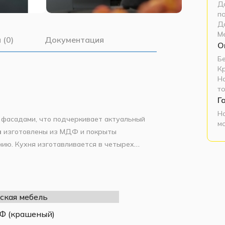
До
п
Д
М
 (0)
Документация
О
Б
К
Н
т
Г
Н
и фасадами, что подчеркивает актуальный
м
и
изготовлены из МДФ и покрыты
нию. Кухня изготавливается в четырех
ой все оттенки, получая новые неожиданные
то невозможно. Это позволяет облегчить
ская мебель
 (крашеный)