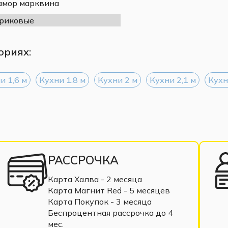
мор марквина
риковые
ориях:
и 1,6 м
Кухни 1.8 м
Кухни 2 м
Кухни 2,1 м
Кухн
ухонь, соответствуют экологической
РАССРОЧКА
детей. Основными преимуществами
Карта Халва - 2 месяца
 к температуре и долгий срок службы.
Карта Магнит Red - 5 месяцев
ртифицированы ЕАС.
Карта Покупок - 3 месяца
Беспроцентная рассрочка до 4
мес.