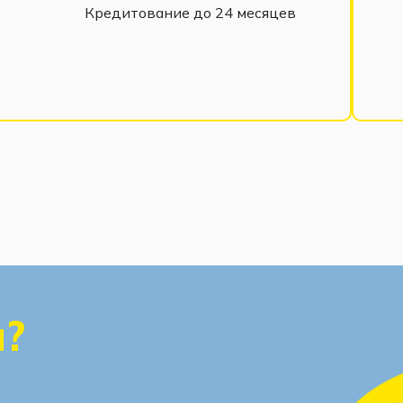
оект кухни, под Ваши размеры и
Кредитование до 24 месяцев
ных фабрикой модулей и цветов.
ы?