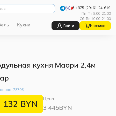
+375 (29) 61-24-619
Пн-Пт 9:00-21:00
Сб-Вс 10:00-21:00
бель
Кухни
Войти
Корзина
дульная кухня Маори 2,4м
ар
товара:
78706
Цена
3 132
BYN
3 445BYN