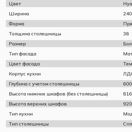
Цвет
Ну
Ширина
240
Форма
Пря
Толщина столешницы
38
Фасад МДФ
Корпус ЛДСП
Нуар
Кальяри
Размер
Бо
Тип фасада
Ма
Цена указана за комплектацию на фото.
В стоимость данной комплектации входит сплошна
Цвет фасада
Тем
При изменении спецификации стоимость
меняется
.
Корпус кухни
ЛД
Глубина с учетом столешницы
600
Комплектация:
Высота нижних шкафов (без столешницы)
816
Верх:
Высота верхних шкафов
920
ШВГ 600
Тип кухни
ШВ 609 3шт
Мод
Тип столешницы
Спл
Низ:
ШНБ 200