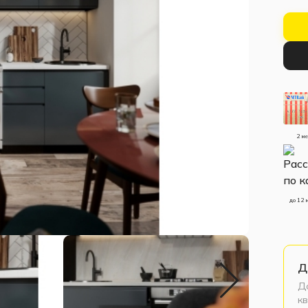
2 м
до 12 
Д
До
кв