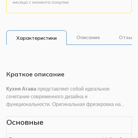
месяца с момента покупки
Описание
Отзывы
Характеристики
Краткое описание
Кухня Агава
представляет собой идеальное
сочетание современного дизайна и
функциональности. Оригинальная фрезеровка на
фасадах добавляет нотку элегантности, а матовое
Кухня Агава обладает рядом преимуществ:
стекло с рисунком придает кухне утонченный и
Основные
Актуальная цветовая палитра.
Кухня Агава
современный вид. Ящики на роликовых
доступна к заказу в нескольких вариантах
направляющих обеспечивают легкость и плавность