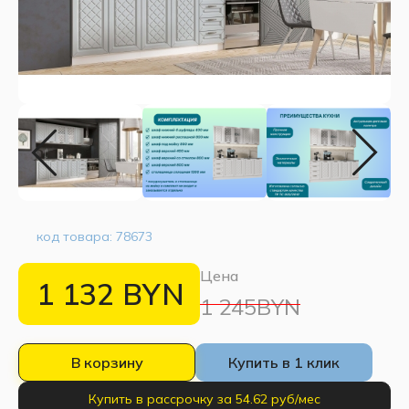
код товара:
78673
Цена
1 132
BYN
1 245BYN
В корзину
Купить в 1 клик
Купить в рассрочку за 54.62 руб/мес