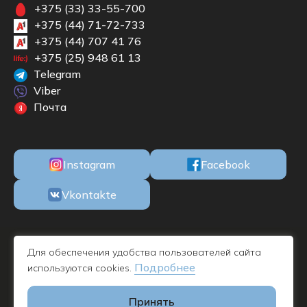
+375 (33) 33-55-700
+375 (44) 71-72-733
+375 (44) 707 41 76
+375 (25) 948 61 13
Telegram
Viber
Почта
Instagram
Facebook
Vkontakte
ООО «БКМЕБЕЛЬ» Республика Беларусь, 220100, г. Минск, ул. М.
Для обеспечения удобства пользователей сайта
Богдановича, 78, пом. 1Н офис 11, УНП 192732019 - дата
Подробнее
используются cookies.
регистрации 09.11.2016
Принять
Платежные реквизиты: р/с: BY47PJCB30120556681000000933, БИК