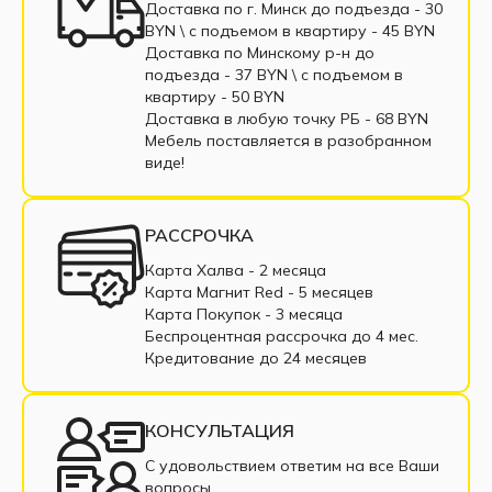
Кухни в рассрочку
Маленькие кухни
Доставка по г. Минск до подъезда - 30
BYN \ c подъемом в квартиру - 45 BYN
Кухни из МДФ
Кухни из ЛДСП
Доставка по Минскому р-н до
подъезда - 37 BYN \ c подъемом в
Угловые кухни
Недорогие кухни
квартиру - 50 BYN
Доставка в любую точку РБ - 68 BYN
Черные кухни
Линейная кухня
Мебель поставляется в разобранном
виде!
Глянцевые кухни
Белая кухня
Современные кухни
РАССРОЧКА
Карта Халва - 2 месяца
Карта Магнит Red - 5 месяцев
Карта Покупок - 3 месяца
Беспроцентная рассрочка до 4 мес.
Кредитование до 24 месяцев
КОНСУЛЬТАЦИЯ
С удовольствием ответим на все Ваши
вопросы