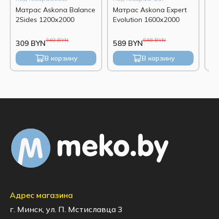
Матрас Askona Balance
Матрас Askona Expert
Ма
2Sides 1200х2000
Evolution 1600х2000
Me
(ж
340 BYN
648 BYN
309 BYN
589 BYN
55
В корзину
В корзину
Адрес магазина
г. Минск, ул. П. Мстиславца 3