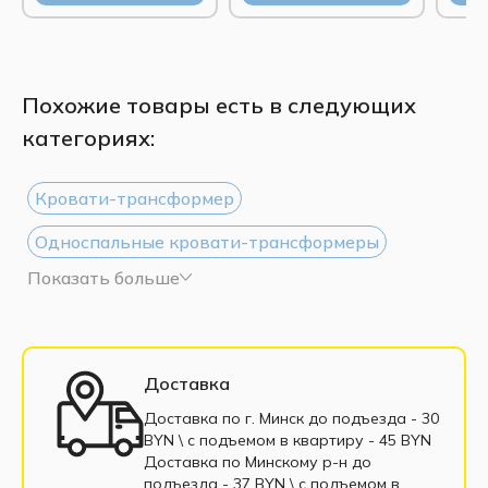
Похожие товары есть в следующих
категориях:
Кровати-трансформер
Односпальные кровати-трансформеры
Показать больше
Шкафы-кровати 90x200
Шкафы-кровати 140x200
Шкафы-кровати 160x200
Доставка
Двуспальные кровати-трансформеры
Доставка по г. Минск до подъезда - 30
BYN \ c подъемом в квартиру - 45 BYN
Мебель-трансформер в рассрочку
Доставка по Минскому р-н до
подъезда - 37 BYN \ c подъемом в