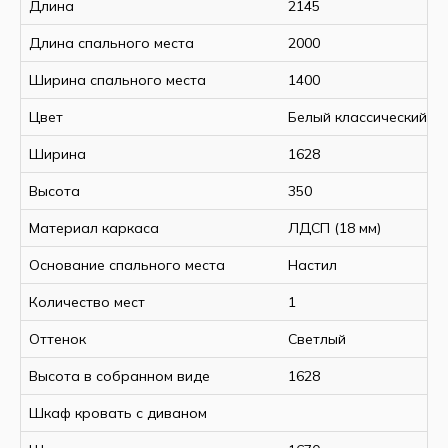
Высота
350 мм
Длина
2145
Ширина в разложенном
1670 мм
Длина спального места
2000
состоянии
Ширина спального места
1400
Размер спального места,
2000х1400
ДхШ
мм
Цвет
Белый классический
Основание спального места
ламели
Ширина
1628
Количество спальных мест
2
Высота
350
Материал каркаса
ДСП (18 мм)
Материал изголовья/изножья
Материал каркаса
ЛДСП (18 мм)
ДСП (18мм)
Материал фасада (шуфляды)
ДСП (18 мм)
Основание спального места
Настил
Цвет
белый
Количество мест
1
базовый
Оттенок
Светлый
Высота в собранном виде
1628
Шкаф кровать с диваном