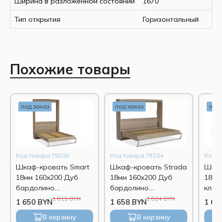
Ширина в разложенном состоянии
1670
Тип открытия
Горизонтальный
Похожие товары
под заказ
под заказ
под 
Код товара:79200
Код товара:79204
Код т
Шкаф-кровать Smart
Шкаф-кровать Strada
Шкаф
18мм 160x200 Дуб
18мм 160x200 Дуб
18мм
бардолино
бардолино
клас
натуральный
натуральный
1 815 BYN
1 824 BYN
1 650 BYN
1 658 BYN
1 65
В корзину
В корзину