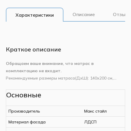
Описание
Отзывы
Характеристики
Краткое описание
Обращаем ваше внимание, что матрас в
комплектацию не входит.
Рекомендуемые размеры матраса(ДxШ): 140x200 см,
высота: до 23 см.
Характеристики
Основные
Страна производства
Беларусь
Механизм
: газовый амортизатор;
Комплектация
: 2 ручки, ортопедическое основание,
Производитель
Макс Стайл
Производитель
Макс стайл
крепежные ремни для фиксации матраса;
Ширина
1628 мм
Опора
Материал фасада
: металлическая с синхронизатором.
ЛДСП
Длина
2145 мм