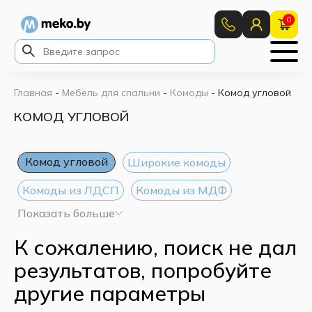
0
Главная
-
Мебель для спальни
-
Комоды
-
Комод угловой
КОМОД УГЛОВОЙ
Комод угловой
Широкие комоды
Комоды из ЛДСП
Комоды из МДФ
Показать больше
Комоды 80 см
Комоды 100 см
К сожалению, поиск не дал
Комоды 110 см
Комоды 120 см
результатов, попробуйте
Белые комоды
Узкие комоды
другие параметры
Деревянные комоды
Комоды с 3 ящиками