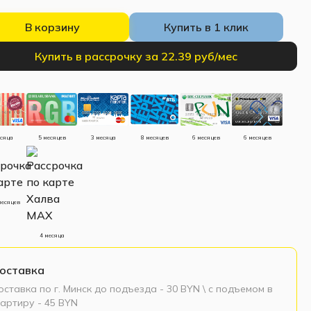
В корзину
Купить в 1 клик
Купить в рассрочку за 22.39 руб/мес
есяца
5 месяцев
3 месяца
8 месяцев
6 месяцев
6 месяцев
месяцев
4 месяца
оставка
ставка по г. Минск до подъезда - 30 BYN \ c подъемом в
артиру - 45 BYN