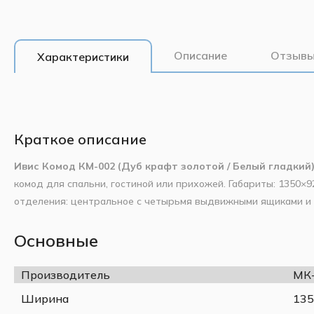
Описание
Отзывы
Характеристики
Краткое описание
Ивис Комод КМ-002 (Дуб крафт золотой / Белый гладкий
комод для спальни, гостиной или прихожей. Габариты: 1350×
отделения: центральное с четырьмя выдвижными ящиками и 
створками. Сочетание тёплого «Дуб крафт золотой» (корпус)
легко вписывается в любой интерьер. Чёрные матовые ручк
Основные
Основные характеристики:
строгий вид.
Производитель
МК-
Ширина
1350 мм
Высота
926 мм
Ширина
135
Глубина
426 мм