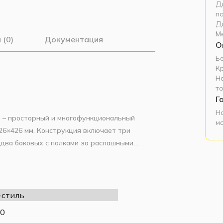
До
п
Д
М
 (0)
Документация
О
Б
К
Н
т
Г
Н
)
– просторный и многофункциональный
м
926×426 мм. Конструкция включает три
два боковых с полками за распашными
 и нейтрального «Белый гладкий» (фасады)
и-профили придают комоду современный и
стиль
0