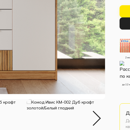
2 м
до 12 
Д
До
кв