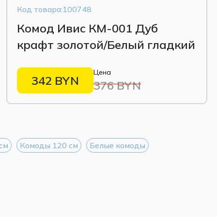
Код товара:100748
Комод Ивис КМ-001 Дуб
крафт золотой/Белый гладкий
Цена
342 BYN
376 BYN
см
Комоды 120 см
Белые комоды