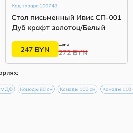
Код товара:100748
Стол письменный Ивис СП-001
Дуб крафт золотоц/Белый
гладкий
Цена
247 BYN
272 BYN
ориях:
з МДФ
Комоды 80 см
Комоды 100 см
Комоды 110 