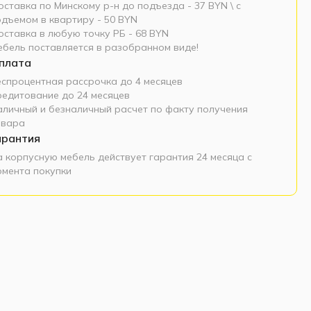
ставка по Минскому р-н до подъезда - 37 BYN \ c
одъемом в квартиру - 50 BYN
оставка в любую точку РБ - 68 BYN
ебель поставляется в разобранном виде!
плата
еспроцентная рассрочка до 4 месяцев
редитование до 24 месяцев
аличный и безналичный расчет по факту получения
овара
арантия
а корпусную мебель действует гарантия 24 месяца с
омента покупки