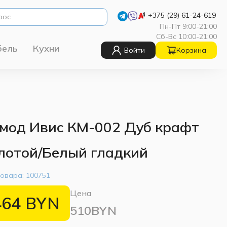
+375 (29) 61-24-619
Пн-Пт 9:00-21:00
Сб-Вс 10:00-21:00
бель
Кухни
Войти
Корзина
мод Ивис КМ-002 Дуб крафт
лотой/Белый гладкий
товара:
100751
Цена
464
BYN
510BYN