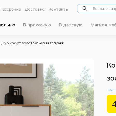
Рассрочка
Доставка
Контакты
пальню
В прихожую
В детскую
Мягкая ме
 Дуб крафт золотой/Белый гладкий
Ко
зо
код 