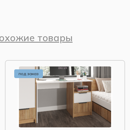
 золотой» и «Белый гладкий» с чёрными
оковые – распашные створки с полками
 16 мм, задняя стенка из ЛХДФ. Материалы
– экономичное и надёжное решение.
, гармонируют с белыми фасадами.
рихожей, детской комнаты.
 много места.
охожие товары
ойчивость конструкции.
мм. Материалы соответствуют классу
ях. Изделие сертифицировано.
под заказ