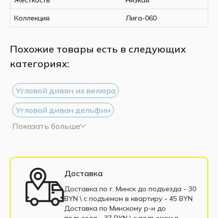
Коллекция
Лига-060
Похожие товары есть в следующих
категориях:
Угловой диван из велюра
Угловой диван дельфин
Показать больше
Угловой диван из рогожки
Угловой диван белый
Угловой диван черный
Большие угловые диваны
Доставка
Маленькие угловые диваны
Доставка по г. Минск до подъезда - 30
BYN \ c подъемом в квартиру - 45 BYN
Угловые диваны еврокнижка
Доставка по Минскому р-н до
подъезда - 37 BYN \ c подъемом в