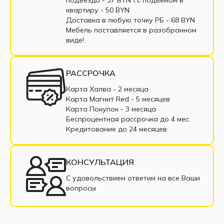
Угловые диваны выкатные
квартиру - 50 BYN
Доставка в любую точку РБ - 68 BYN
Угловые диваны тик-так
Мебель поставляется в разобранном
виде!
Угловой диван коричневый
Угловой диван бежевый
РАССРОЧКА
Угловые диваны с пружинным блоком
Карта Халва - 2 месяца
Карта Магнит Red - 5 месяцев
Угловые диваны из ткани
Карта Покупок - 3 месяца
Беспроцентная рассрочка до 4 мес.
Угловые диваны из экокожи
Кредитование до 24 месяцев
Угловые диваны в рассрочку
КОНСУЛЬТАЦИЯ
Недорогие угловые диваны
С удовольствием ответим на все Ваши
вопросы
Угловые диваны с подлокотниками
Угловой диван со спальным местом