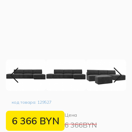
код товара:
129527
Цена
6 366
BYN
6 366BYN