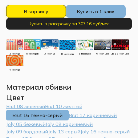
В корзину
Купить в 1 клик
Купить в рассрочку за 307.16 руб/мес
до 12 месяцев
5 месяцев
3 месяца
2 месяца
6 месяцев
6 месяцев
8 месяцев
4 месяца
Материал обивки
Цвет
Brut 08 зеленый
Brut 10 желтый
Brut 16 темно-серый
Brut 17 коричневый
Joly 05 бежевый
Joly 08 коричневый
Joly 09 бордовый
Joly 13 серый
Joly 16 темно-серый