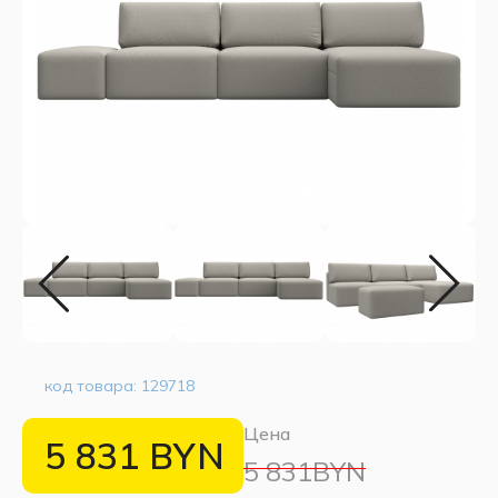
код товара:
129718
Цена
5 831
BYN
5 831BYN