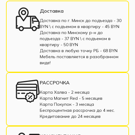
Большие угловые диваны
Доставка
Маленькие угловые диваны
Доставка по г. Минск до подъезда - 30
BYN \ c подъемом в квартиру - 45 BYN
Угловые диваны еврокнижка
Доставка по Минскому р-н до
подъезда - 37 BYN \ c подъемом в
Угловые диваны выкатные
квартиру - 50 BYN
Доставка в любую точку РБ - 68 BYN
Угловые диваны тик-так
Мебель поставляется в разобранном
виде!
Угловой диван коричневый
Угловой диван бежевый
РАССРОЧКА
Угловые диваны с пружинным блоком
Карта Халва - 2 месяца
Карта Магнит Red - 5 месяцев
Угловые диваны из ткани
Карта Покупок - 3 месяца
Беспроцентная рассрочка до 4 мес.
Угловые диваны из экокожи
Кредитование до 24 месяцев
Угловые диваны в рассрочку