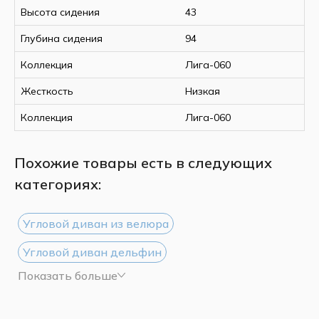
Высота сидения
43
Глубина сидения
94
Коллекция
Лига-060
Жесткость
Низкая
Коллекция
Лига-060
Похожие товары есть в следующих
категориях:
Угловой диван из велюра
Угловой диван дельфин
Показать больше
Угловой диван из рогожки
Угловой диван белый
Угловой диван черный