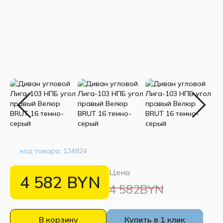
код товара:
134824
Цена
4 582
BYN
4 582BYN
В корзину
Купить в 1 клик