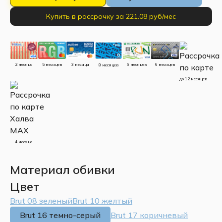
Купить в рассрочку за 221.08 руб/мес
5 месяцев
3 месяца
2 месяца
6 месяцев
6 месяцев
8 месяцев
до 12 месяцев
4 месяца
Материал обивки
Цвет
Brut 08 зеленый
Brut 10 желтый
Brut 16 темно-серый
Brut 17 коричневый