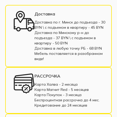
Угловой диван белый
Угловой диван черный
Большие угловые диваны
Доставка
Маленькие угловые диваны
Доставка по г. Минск до подъезда - 30
BYN \ c подъемом в квартиру - 45 BYN
Угловые диваны еврокнижка
Доставка по Минскому р-н до
подъезда - 37 BYN \ c подъемом в
Угловые диваны выкатные
квартиру - 50 BYN
Доставка в любую точку РБ - 68 BYN
Угловые диваны тик-так
Мебель поставляется в разобранном
виде!
Угловой диван коричневый
Угловой диван бежевый
РАССРОЧКА
Угловые диваны с пружинным блоком
Карта Халва - 2 месяца
Карта Магнит Red - 5 месяцев
Угловые диваны из ткани
Карта Покупок - 3 месяца
Беспроцентная рассрочка до 4 мес.
Угловые диваны из экокожи
Кредитование до 24 месяцев
Угловые диваны в рассрочку