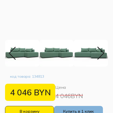
код товара:
134813
Цена
4 046
BYN
4 046BYN
В корзину
Купить в 1 клик