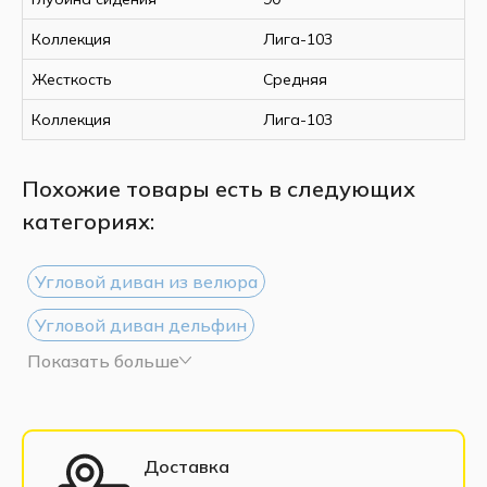
Коллекция
Лига-103
Жесткость
Средняя
Коллекция
Лига-103
Похожие товары есть в следующих
категориях:
Угловой диван из велюра
Угловой диван дельфин
Показать больше
Угловой диван из рогожки
Угловой диван белый
Угловой диван черный
Большие угловые диваны
Доставка