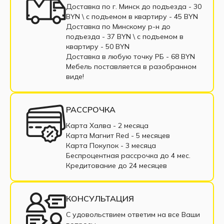
Маленькие угловые диваны
Доставка по г. Минск до подъезда - 30
BYN \ c подъемом в квартиру - 45 BYN
Угловые диваны еврокнижка
Доставка по Минскому р-н до
подъезда - 37 BYN \ c подъемом в
Угловые диваны выкатные
квартиру - 50 BYN
Доставка в любую точку РБ - 68 BYN
Угловые диваны тик-так
Мебель поставляется в разобранном
виде!
Угловой диван коричневый
Угловой диван бежевый
РАССРОЧКА
Угловые диваны с пружинным блоком
Карта Халва - 2 месяца
Карта Магнит Red - 5 месяцев
Угловые диваны из ткани
Карта Покупок - 3 месяца
Беспроцентная рассрочка до 4 мес.
Угловые диваны из экокожи
Кредитование до 24 месяцев
Угловые диваны в рассрочку
КОНСУЛЬТАЦИЯ
Недорогие угловые диваны
С удовольствием ответим на все Ваши