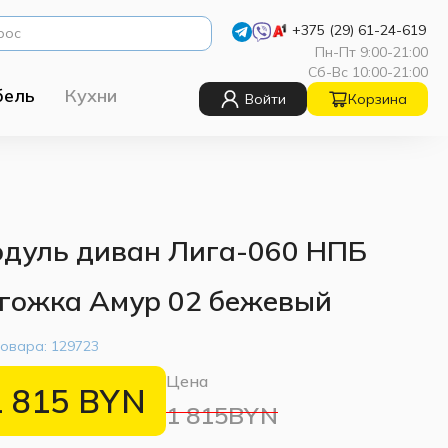
+375 (29) 61-24-619
Пн-Пт 9:00-21:00
Сб-Вс 10:00-21:00
бель
Кухни
Войти
Корзина
дуль диван Лига-060 НПБ
гожка Амур 02 бежевый
товара:
129723
Цена
1 815
BYN
1 815BYN