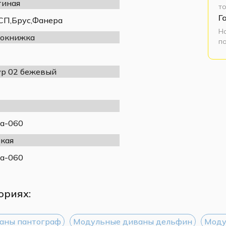
тиная
т
Г
П,Брус,Фанера
Н
окнижка
п
р 02 бежевый
а-060
кая
а-060
ориях:
аны пантограф
Модульные диваны дельфин
Моду