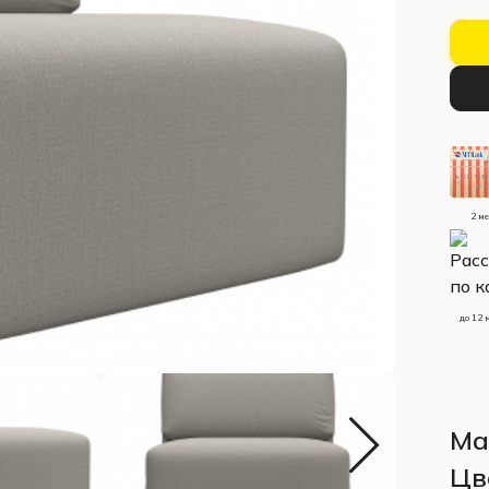
2 м
до 12 
Ма
Цв