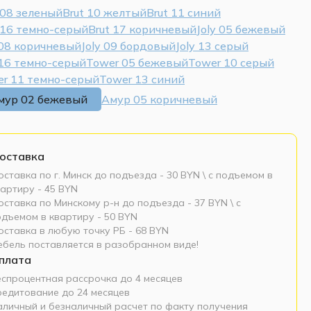
 08 зеленый
Brut 10 желтый
Brut 11 синий
 16 темно-серый
Brut 17 коричневый
Joly 05 бежевый
 08 коричневый
Joly 09 бордовый
Joly 13 серый
 16 темно-серый
Tower 05 бежевый
Tower 10 серый
r 11 темно-серый
Tower 13 синий
мур 02 бежевый
Амур 05 коричневый
оставка
ставка по г. Минск до подъезда - 30 BYN \ c подъемом в
артиру - 45 BYN
ставка по Минскому р-н до подъезда - 37 BYN \ c
одъемом в квартиру - 50 BYN
оставка в любую точку РБ - 68 BYN
ебель поставляется в разобранном виде!
плата
еспроцентная рассрочка до 4 месяцев
редитование до 24 месяцев
аличный и безналичный расчет по факту получения