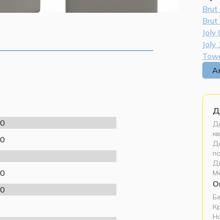
Brut
Brut
Joly
Joly
Towe
А
Д
0
До
кв
0
До
п
Д
0
М
О
0
Б
К
Н