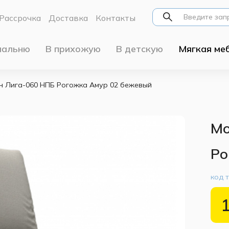
Рассрочка
Доставка
Контакты
пальню
В прихожую
В детскую
Мягкая ме
н Лига-060 НПБ Рогожка Амур 02 бежевый
Мо
Ро
код 