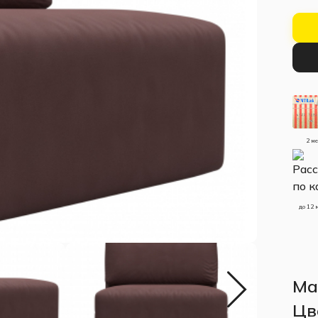
2 м
до 12 
Ма
Цв