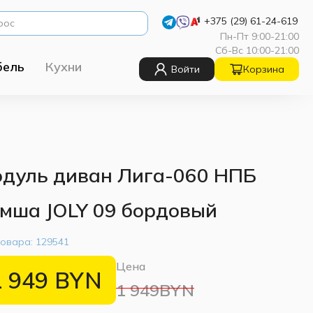
+375 (29) 61-24-619
Пн-Пт 9:00-21:00
Сб-Вс 10:00-21:00
бель
Кухни
Войти
Корзина
дуль диван Лига-060 НПБ
мша JOLY 09 бордовый
товара:
129541
Цена
1 949
BYN
1 949BYN