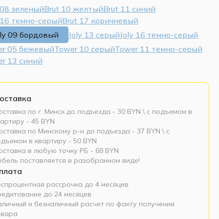
 08 зеленый
Brut 10 желтый
Brut 11 синий
 16 темно-серый
Brut 17 коричневый
oly 09 бордовый
Joly 13 серый
Joly 16 темно-серый
er 05 бежевый
Tower 10 серый
Tower 11 темно-серый
r 13 синий
оставка
ставка по г. Минск до подъезда - 30 BYN \ c подъемом в
артиру - 45 BYN
ставка по Минскому р-н до подъезда - 37 BYN \ c
одъемом в квартиру - 50 BYN
оставка в любую точку РБ - 68 BYN
ебель поставляется в разобранном виде!
плата
еспроцентная рассрочка до 4 месяцев
редитование до 24 месяцев
аличный и безналичный расчет по факту получения
овара