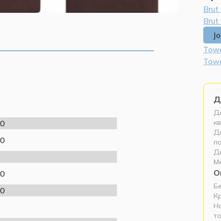
Brut
Brut
J
Tow
Towe
Д
До
кв
0
До
0
п
Д
М
О
0
Б
0
К
Н
т