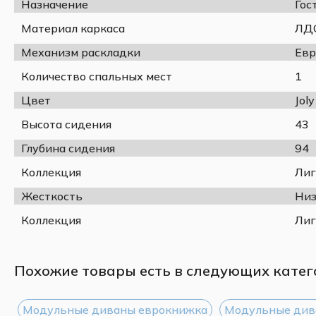
Назначение
Гос
Материал каркаса
ЛДС
Механизм раскладки
Евр
Количество спальных мест
1
Цвет
Jol
Высота сидения
43
Глубина сидения
94
Коллекция
Лиг
Жесткость
Низ
Коллекция
Лиг
Похожие товары есть в следующих катег
Модульные диваны еврокнижка
Модульные див