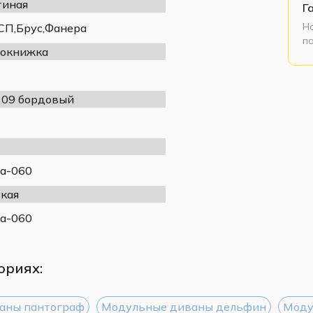
тиная
Г
Н
П,Брус,Фанера
п
окнижка
y 09 бордовый
а-060
кая
а-060
ориях:
аны пантограф
Модульные диваны дельфин
Моду