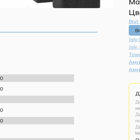
Ма
Цв
Brut
B
Joly
Joly
Towe
Аму
Амур
0
0
Д
До
кв
0
До
0
п
Д
М
О