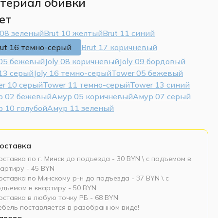
териал обивки
ет
 08 зеленый
Brut 10 желтый
Brut 11 синий
rut 16 темно-серый
Brut 17 коричневый
 05 бежевый
Joly 08 коричневый
Joly 09 бордовый
 13 серый
Joly 16 темно-серый
Tower 05 бежевый
r 10 серый
Tower 11 темно-серый
Tower 13 синий
р 02 бежевый
Амур 05 коричневый
Амур 07 серый
 10 голубой
Амур 11 зеленый
оставка
ставка по г. Минск до подъезда - 30 BYN \ c подъемом в
артиру - 45 BYN
ставка по Минскому р-н до подъезда - 37 BYN \ c
одъемом в квартиру - 50 BYN
оставка в любую точку РБ - 68 BYN
ебель поставляется в разобранном виде!
плата