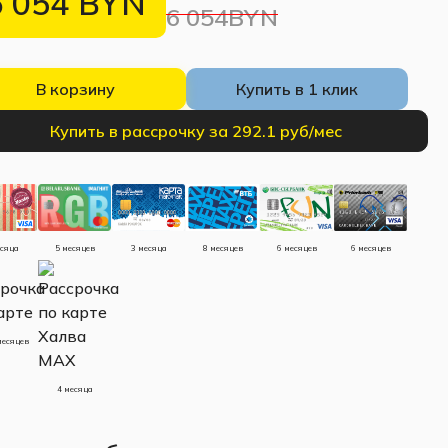
6 054
BYN
6 054BYN
В корзину
Купить в 1 клик
Купить в рассрочку за 292.1 руб/мес
есяца
5 месяцев
3 месяца
8 месяцев
6 месяцев
6 месяцев
месяцев
4 месяца