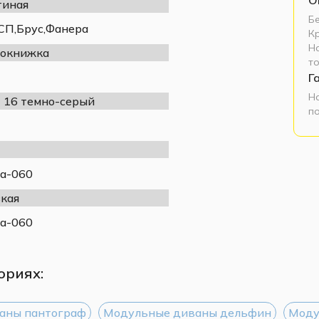
тиная
Б
П,Брус,Фанера
К
Н
окнижка
т
Г
Н
t 16 темно-серый
п
а-060
кая
а-060
ориях:
аны пантограф
Модульные диваны дельфин
Моду