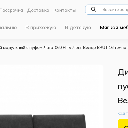
Рассрочка
Доставка
Контакты
пальню
В прихожую
В детскую
Мягкая ме
й модульный с пуфом Лига-060 НПБ Лонг Велюр BRUT 16 темно
Ди
пу
Ве
код 