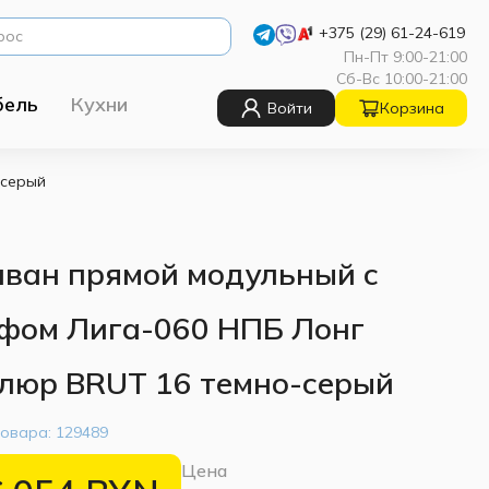
+375 (29) 61-24-619
Пн-Пт 9:00-21:00
Сб-Вс 10:00-21:00
бель
Кухни
Войти
Корзина
-серый
ван прямой модульный с
фом Лига-060 НПБ Лонг
люр BRUT 16 темно-серый
товара:
129489
Цена