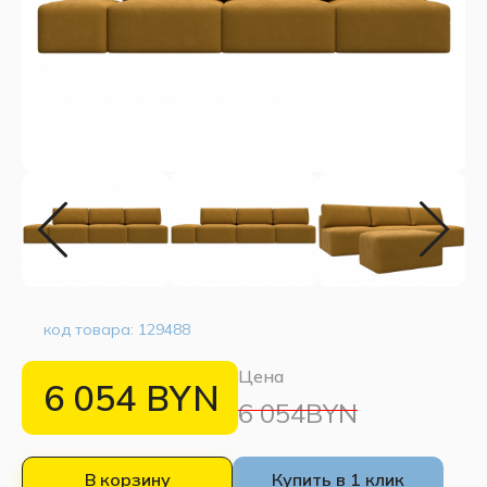
код товара:
129488
Цена
6 054
BYN
6 054BYN
В корзину
Купить в 1 клик