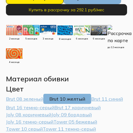
Купить в рассрочку за 292.1 руб/мес
5 месяцев
3 месяца
2 месяца
6 месяцев
6 месяцев
8 месяцев
до 12 месяцев
4 месяца
Материал обивки
Цвет
Brut 08 зеленый
Brut 10 желтый
Brut 11 синий
Brut 16 темно-серый
Brut 17 коричневый
Joly 08 коричневый
Joly 09 бордовый
Joly 16 темно-серый
Tower 05 бежевый
Tower 10 серый
Tower 11 темно-серый