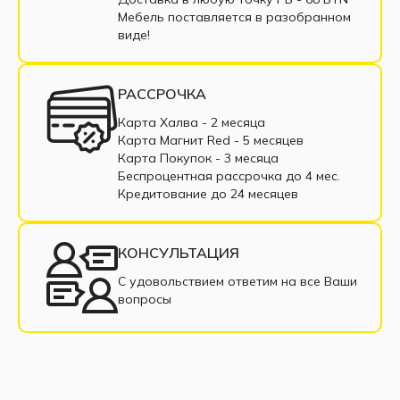
Модульные диваны из корфу
Мебель поставляется в разобранном
виде!
Модульные диваны из микровельвета
Одноместные модульные диваны
РАССРОЧКА
Трехместные модульные диваны
Карта Халва - 2 месяца
Карта Магнит Red - 5 месяцев
Четырехместные модульные диваны
Карта Покупок - 3 месяца
Беспроцентная рассрочка до 4 мес.
Пятиместные модульные диваны
Кредитование до 24 месяцев
Шестиместные модульные диваны
КОНСУЛЬТАЦИЯ
Семиместные модульные диваны
С удовольствием ответим на все Ваши
вопросы
Модульные диваны с ППУ
Модульные диваны с пенополиуретаном
Модульные диваны с пружинным блоком