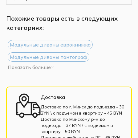
Похожие товары есть в следующих
категориях:
Модульные диваны еврокнижка
Модульные диваны пантограф
Показать больше
Модульные диваны дельфин
Модульные диваны с подлокотниками
Белые модульные диваны
Доставка
Модульные диваны из экокожи
Доставка по г. Минск до подъезда - 30
BYN \ c подъемом в квартиру - 45 BYN
Модульные диваны из велюра
Доставка по Минскому р-н до
подъезда - 37 BYN \ c подъемом в
Модульные диваны из рогожки
квартиру - 50 BYN
Доставка в любую точку РБ - 68 BYN