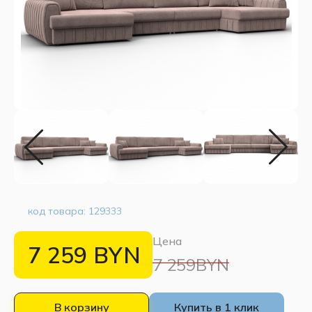
код товара:
129333
Цена
7 259
BYN
7 259BYN
В корзину
Купить в 1 клик