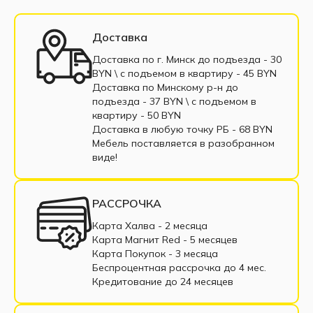
Модульные диваны с подлокотниками
Белые модульные диваны
Доставка
Модульные диваны из экокожи
Доставка по г. Минск до подъезда - 30
BYN \ c подъемом в квартиру - 45 BYN
Модульные диваны из велюра
Доставка по Минскому р-н до
подъезда - 37 BYN \ c подъемом в
Модульные диваны из рогожки
квартиру - 50 BYN
Доставка в любую точку РБ - 68 BYN
Модульные диваны из корфу
Мебель поставляется в разобранном
виде!
Модульные диваны из микровельвета
Одноместные модульные диваны
РАССРОЧКА
Трехместные модульные диваны
Карта Халва - 2 месяца
Карта Магнит Red - 5 месяцев
Четырехместные модульные диваны
Карта Покупок - 3 месяца
Беспроцентная рассрочка до 4 мес.
Пятиместные модульные диваны
Кредитование до 24 месяцев
Шестиместные модульные диваны