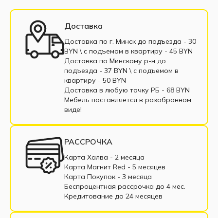
Модульные диваны с подлокотниками
Белые модульные диваны
Доставка
Модульные диваны из экокожи
Доставка по г. Минск до подъезда - 30
BYN \ c подъемом в квартиру - 45 BYN
Модульные диваны из велюра
Доставка по Минскому р-н до
подъезда - 37 BYN \ c подъемом в
Модульные диваны из рогожки
квартиру - 50 BYN
Доставка в любую точку РБ - 68 BYN
Модульные диваны из корфу
Мебель поставляется в разобранном
виде!
Модульные диваны из микровельвета
Одноместные модульные диваны
РАССРОЧКА
Трехместные модульные диваны
Карта Халва - 2 месяца
Карта Магнит Red - 5 месяцев
Четырехместные модульные диваны
Карта Покупок - 3 месяца
Беспроцентная рассрочка до 4 мес.
Пятиместные модульные диваны
Кредитование до 24 месяцев
Шестиместные модульные диваны