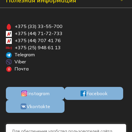
Полезная информация
+375 (33) 33-55-700
+375 (44) 71-72-733
+375 (44) 707 41 76
+375 (25) 948 61 13
Telegram
Viber
Почта
Instagram
Facebook
Vkontakte
ООО «БКМЕБЕЛЬ» Республика Беларусь, 220100, г. Минск, ул. М.
Для обеспечения удобства пользователей сайта