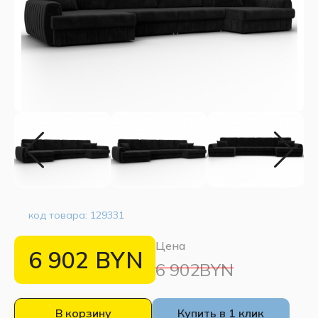
код товара:
129331
Цена
6 902
BYN
6 902BYN
В корзину
Купить в 1 клик