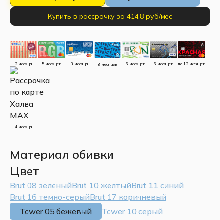
Купить в рассрочку за 414.8 руб/мес
до 12 месяцев
5 месяцев
3 месяца
2 месяца
6 месяцев
6 месяцев
8 месяцев
4 месяца
Материал обивки
Цвет
Brut 08 зеленый
Brut 10 желтый
Brut 11 синий
Brut 16 темно-серый
Brut 17 коричневый
Tower 05 бежевый
Tower 10 серый