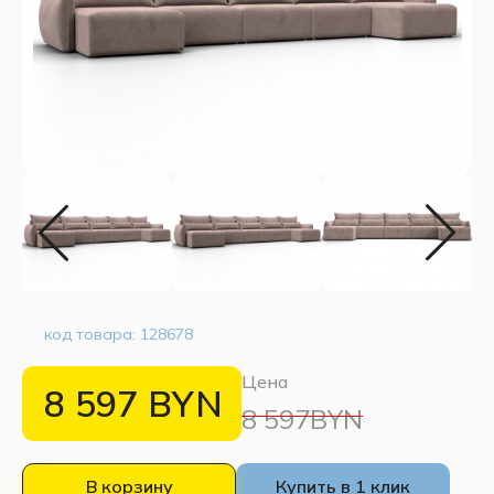
код товара:
128678
Цена
8 597
BYN
8 597BYN
В корзину
Купить в 1 клик