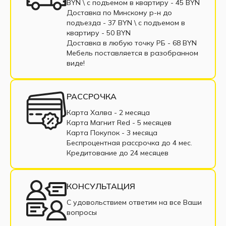
BYN \ c подъемом в квартиру - 45 BYN
Модульные диваны из велюра
Доставка по Минскому р-н до
подъезда - 37 BYN \ c подъемом в
Модульные диваны из рогожки
квартиру - 50 BYN
Доставка в любую точку РБ - 68 BYN
Модульные диваны из корфу
Мебель поставляется в разобранном
виде!
Модульные диваны из микровельвета
Одноместные модульные диваны
РАССРОЧКА
Трехместные модульные диваны
Карта Халва - 2 месяца
Карта Магнит Red - 5 месяцев
Четырехместные модульные диваны
Карта Покупок - 3 месяца
Беспроцентная рассрочка до 4 мес.
Пятиместные модульные диваны
Кредитование до 24 месяцев
Шестиместные модульные диваны
КОНСУЛЬТАЦИЯ
Семиместные модульные диваны
С удовольствием ответим на все Ваши
вопросы
Модульные диваны с ППУ