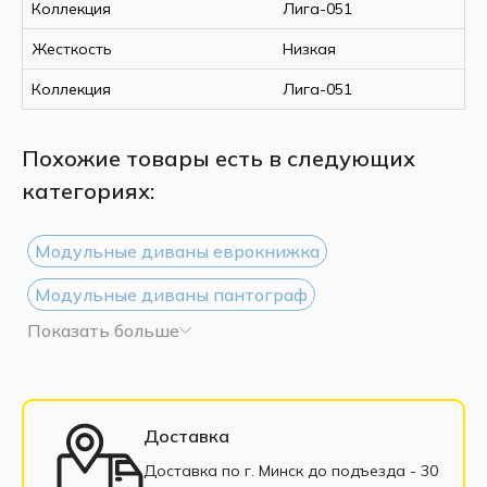
Коллекция
Лига-051
Жесткость
Низкая
Коллекция
Лига-051
Похожие товары есть в следующих
категориях:
Модульные диваны еврокнижка
Модульные диваны пантограф
Показать больше
Модульные диваны дельфин
Модульные диваны с подлокотниками
Белые модульные диваны
Доставка
Модульные диваны из экокожи
Доставка по г. Минск до подъезда - 30