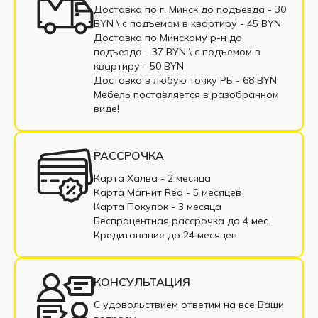
Модульные диваны из экокожи
Доставка по г. Минск до подъезда - 30
BYN \ c подъемом в квартиру - 45 BYN
Модульные диваны из велюра
Доставка по Минскому р-н до
подъезда - 37 BYN \ c подъемом в
Модульные диваны из рогожки
квартиру - 50 BYN
Доставка в любую точку РБ - 68 BYN
Модульные диваны из корфу
Мебель поставляется в разобранном
виде!
Модульные диваны из микровельвета
Одноместные модульные диваны
РАССРОЧКА
Трехместные модульные диваны
Карта Халва - 2 месяца
Карта Магнит Red - 5 месяцев
Четырехместные модульные диваны
Карта Покупок - 3 месяца
Беспроцентная рассрочка до 4 мес.
Пятиместные модульные диваны
Кредитование до 24 месяцев
Шестиместные модульные диваны
КОНСУЛЬТАЦИЯ
Семиместные модульные диваны
С удовольствием ответим на все Ваши