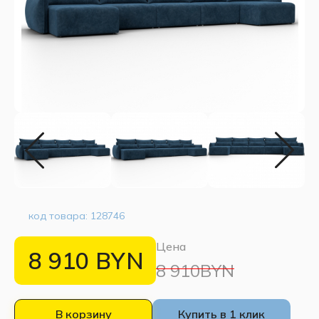
код товара:
128746
Цена
8 910
BYN
8 910BYN
В корзину
Купить в 1 клик