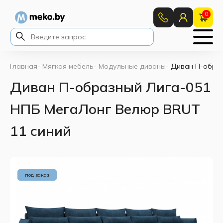
0
Главная
-
Мягкая мебель
-
Модульные диваны
-
Диван П-образ
Диван П-образный Лига-051
НПБ МегаЛонг Велюр BRUT
11 синий
под заказ