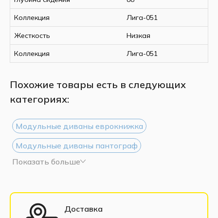
Коллекция
Лига-051
Жесткость
Низкая
Коллекция
Лига-051
Похожие товары есть в следующих
категориях:
Модульные диваны еврокнижка
Модульные диваны пантограф
Показать больше
Модульные диваны дельфин
Модульные диваны с подлокотниками
Белые модульные диваны
Доставка