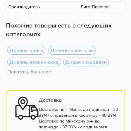
Производитель
Лига Диванов
Похожие товары есть в следующих
категориях:
Диваны книги
Диваны клик-кляк
Диваны еврокнижка
Диван аккордеон
Показать больше
Диваны Дельфин
Диваны тик-так
Диваны 135 см
Диваны 160 см
Диваны 200 см
Диваны выкатные
Доставка
Трёхместные диван
Односпальные диваны
Доставка по г. Минск до подъезда - 30
BYN \ c подъемом в квартиру - 45 BYN
Софа
Диваны с пенополиуретаном
Доставка по Минскому р-н до
подъезда - 37 BYN \ c подъемом в