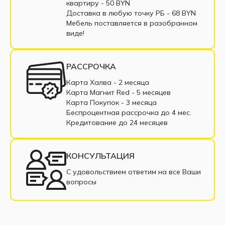
Диваны пантограф
квартиру - 50 BYN
Доставка в любую точку РБ - 68 BYN
Диваны с пружинным блоком
Мебель поставляется в разобранном
виде!
Двухместные диваны
Диваны из экокожи
Маленькие диваны
Большие диваны
РАССРОЧКА
Диваны с подлокотниками
Диваны из ткани
Карта Халва - 2 месяца
Карта Магнит Red - 5 месяцев
Диваны в рассрочку
Недорогие диваны
Карта Покупок - 3 месяца
Беспроцентная рассрочка до 4 мес.
Прямые диваны
Раскладные диваны
Кредитование до 24 месяцев
Диваны из рогожки
Диваны из велюра
КОНСУЛЬТАЦИЯ
Современные диваны
С удовольствием ответим на все Ваши
вопросы
Диваны с нишей для белья