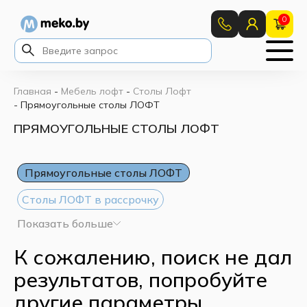
0
Главная
-
Мебель лофт
-
Столы Лофт
-
Прямоугольные столы ЛОФТ
ПРЯМОУГОЛЬНЫЕ СТОЛЫ ЛОФТ
Прямоугольные столы ЛОФТ
Столы ЛОФТ в рассрочку
Показать больше
Светлые столы ЛОФТ
Темные столы ЛОФТ
К сожалению, поиск не дал
Круглые столы ЛОФТ
результатов, попробуйте
Квадратные столы ЛОФТ
другие параметры