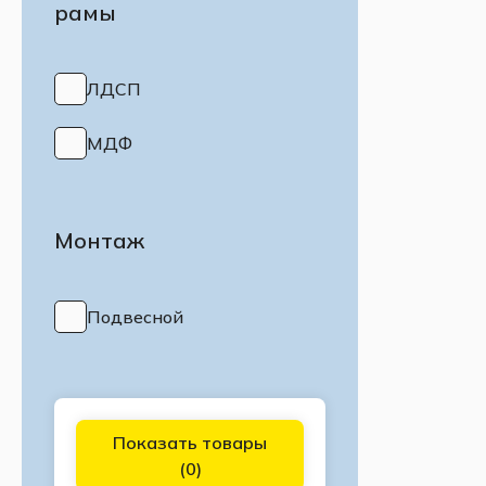
рамы
ЛДСП
МДФ
Монтаж
Подвесной
Показать товары
(
0
)