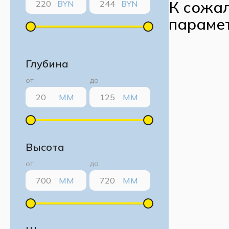
К сожал
BYN
BYN
параме
Глубина
от
до
ММ
ММ
Высота
от
до
ММ
ММ