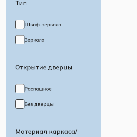
Тип
Шкаф-зеркало
Зеркало
Открытие дверцы
Распашное
Без дверцы
Материал каркаса/