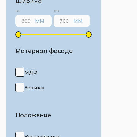
Ширина
от
до
ММ
ММ
Материал фасада
МДФ
Зеркало
Положение
Вертикальное