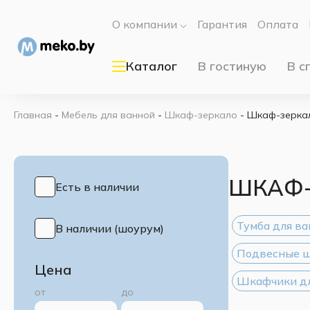
О компании
Гарантия
Оплата
Каталог
В гостиную
В с
Главная
-
Мебель для ванной
-
Шкаф-зеркало
-
Шкаф-зеркал
ШКАФ-
Есть в наличии
Тумба для в
В наличии (шоурум)
Подвесные ш
Цена
Шкафчики дл
от
до