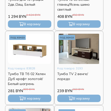
2дв./2ящ. Белый
глянец/Ясень шимо
светлый
1 424 BYN
450 BYN
1 294 BYN
408 BYN
В корзину
В корзину
под заказ
под заказ
Код товара: 83828
Код товара: 3193
Тумба ТВ Тб 02 Хелен
Тумба TV 2 венге/
Дуб крафт золотой/
лоредо
Белый шагрень
309 BYN
263 BYN
281 BYN
239 BYN
В корзину
В корзину