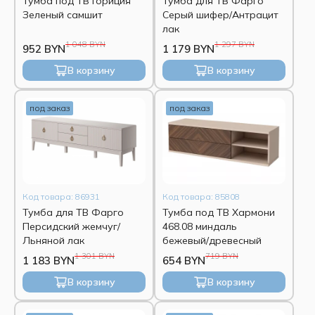
Тумба под ТВ Гориция
Тумба для ТВ Фарго
Зеленый самшит
Серый шифер/Антрацит
лак
1 048 BYN
1 297 BYN
952 BYN
1 179 BYN
В корзину
В корзину
под заказ
под заказ
Код товара: 86931
Код товара: 85808
Тумба для ТВ Фарго
Тумба под ТВ Хармони
Персидский жемчуг/
468.08 миндаль
Льняной лак
бежевый/древесный
1 301 BYN
719 BYN
1 183 BYN
654 BYN
В корзину
В корзину