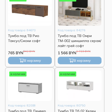
Код товара: 84670
Код товара: 84276
Тумба под ТВ Рио
Тумба под ТВ Омри
Таксус/Смоки софт
ТМ-002 шиншилла серая/
лайт грей софт
842 BYN
1 723 BYN
765 BYN
1 566 BYN
В корзину
В корзину
в наличии
в наличии
Код товара: 82008
Код товара: 80750
Тумба под ТВ Денвер
Тумба ТВ Тб 02 Хелен