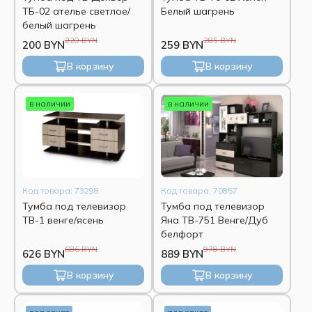
ТБ-02 ателье светлое/
Белый шагрень
белый шагрень
220 BYN
285 BYN
200 BYN
259 BYN
В корзину
В корзину
в наличии
в наличии
Код товара: 73298
Код товара: 70857
Тумба под телевизор
Тумба под телевизор
ТВ-1 венге/ясень
Яна ТВ-751 Венге/Дуб
белфорт
686 BYN
978 BYN
626 BYN
889 BYN
В корзину
В корзину