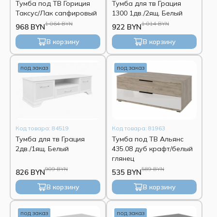
Тумба под ТВ Гориция
Тумба для тв Грация
Таксус/Лак сапфировый
1300 1дв./2ящ. Белый
1 064 BYN
1 014 BYN
968 BYN
922 BYN
В корзину
В корзину
под заказ
под заказ
Код товара: 84519
Код товара: 81963
Тумба для тв Грация
Тумба под ТВ Альянс
2дв./1ящ. Белый
435.08 дуб крафт/белый
глянец
909 BYN
589 BYN
826 BYN
535 BYN
В корзину
В корзину
под заказ
под заказ