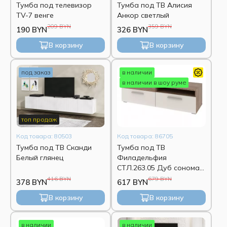
Тумба под телевизор
Тумба под ТВ Алисия
TV-7 венге
Анкор светлый
209 BYN
359 BYN
190 BYN
326 BYN
В корзину
В корзину
под заказ
в наличии
в наличии в шоу руме
топ продаж
Код товара: 80503
Код товара: 86705
Тумба под ТВ Сканди
Тумба под ТВ
Белый глянец
Филадельфия
СТЛ.263.05 Дуб сонома
трюфель/Латте
416 BYN
679 BYN
378 BYN
617 BYN
(выставочный образец)
В корзину
В корзину
в наличии
в наличии