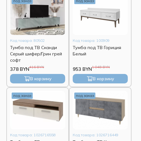
под заказ
под заказ
Код товара: 80502
Код товара: 100909
Тумба под ТВ Сканди
Тумба под ТВ Гориция
Серый шифер/Грин грей
Белый
софт
416 BYN
1 048 BYN
378 BYN
953 BYN
В корзину
В корзину
под заказ
под заказ
Код товара: 1026716558
Код товара: 1026716449