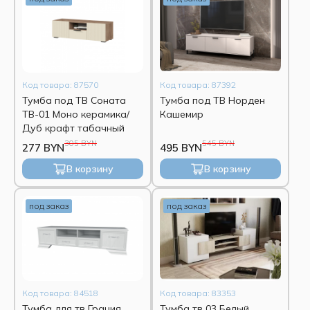
Код товара: 87570
Код товара: 87392
Тумба под ТВ Соната
Тумба под ТВ Норден
ТВ-01 Моно керамика/
Кашемир
Дуб крафт табачный
305 BYN
545 BYN
277 BYN
495 BYN
В корзину
В корзину
под заказ
под заказ
Код товара: 84518
Код товара: 83353
Тумба для тв Грация
Тумба тв 03 Белый