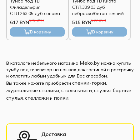
Тумба под ТВ
Тумба под ТВ Киото
Филадельфия
СТЛ.339.03 дуб
СТЛ.263.05 дуб сонома
небраска/бетон тёмный
трюфель/латте
679 BYN
567 BYN
617 BYN
515 BYN
В корзину
В корзину
Meko.by
В каталоге мебельного магазина
можно купить
тумбу под телевизор на ножках для гостиной в рассрочку
и оплатить любым удобным для Вас способом.
стенки-горки
Вы также можете приобрести
,
журнальные столики
столы книги
стулья
барные
,
,
,
стулья
стеллажи
полки
,
и
.
Доставка