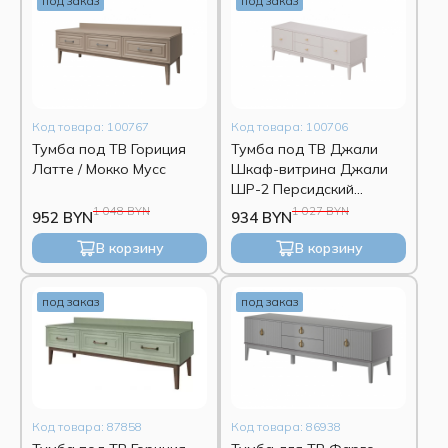
под заказ
под заказ
Код товара: 100767
Код товара: 100706
Тумба под ТВ Гориция
Тумба под ТВ Джали
Латте / Мокко Мусс
Шкаф-витрина Джали
ШР-2 Персидский
жемчуг/Льняной лак
1 048 BYN
1 027 BYN
952 BYN
934 BYN
В корзину
В корзину
под заказ
под заказ
Код товара: 87858
Код товара: 86938