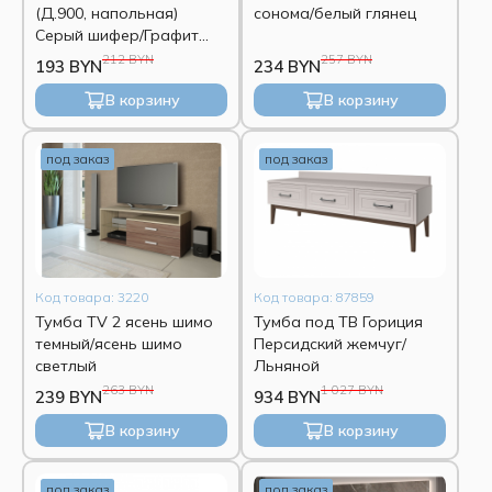
(Д.900, напольная)
сонома/белый глянец
Серый шифер/Графит
софт
212 BYN
257 BYN
193 BYN
234 BYN
В корзину
В корзину
под заказ
под заказ
Код товара: 3220
Код товара: 87859
Тумба TV 2 ясень шимо
Тумба под ТВ Гориция
темный/ясень шимо
Персидский жемчуг/
светлый
Льняной
263 BYN
1 027 BYN
239 BYN
934 BYN
В корзину
В корзину
под заказ
под заказ