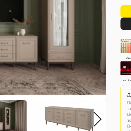
2 м
до 12 
Д
До
кв
До
п
Д