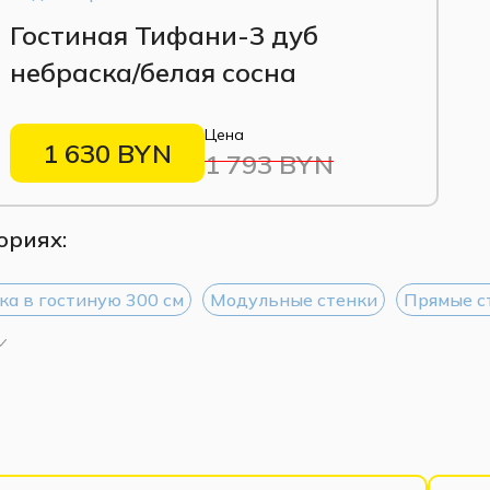
 базовых модуля. Для расширения гостиной
Гостиная Тифани-3 дуб
(шкафы-купе, распашные шкафы,
небраска/белая сосна
е «Модульные товары». Наши специалисты
остранство.
Цена
1 630 BYN
1 793 BYN
ориях:
ка в гостиную 300 см
Модульные стенки
Прямые с