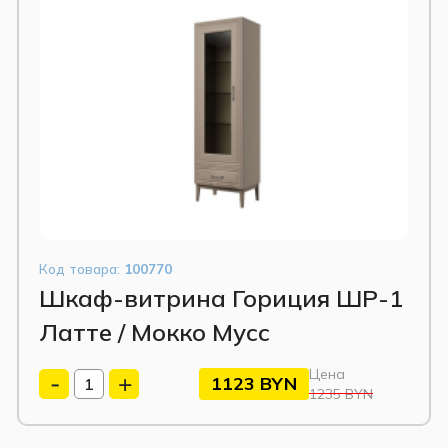
 или посуды. Нижний выдвижной ящик
екло 4 мм)
 доводчиком, шариковые направляющие
Код товара:
100770
Шкаф-витрина Гориция ШР-1
дверцами и четырьмя вкладными полками из
Латте / Мокко Мусс
тво. Отличный выбор для хранения и
Цена
1123
BYN
1235 BYN