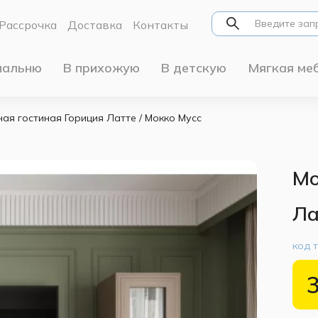
Рассрочка
Доставка
Контакты
пальню
В прихожую
В детскую
Мягкая ме
ая гостиная Гориция Латте / Мокко Мусс
Мо
Ла
код 