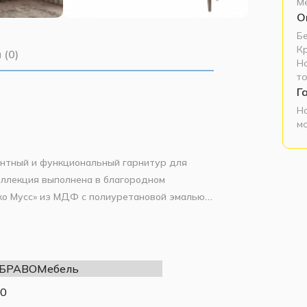
М
О
Б
К
 (0)
Н
т
Г
Н
м
антный и функциональный гарнитур для
оллекция выполнена в благородном
кко Мусс» из МДФ с полиуретановой эмалью и
собрать индивидуальную конфигурацию под
одуля: комод 2 двери 6 ящиков, витрина
лки) представлены во вкладке «Модульные
гарнитура.
 БРАВОМебель
.
тием полиуретановой эмалью, декоративная
0