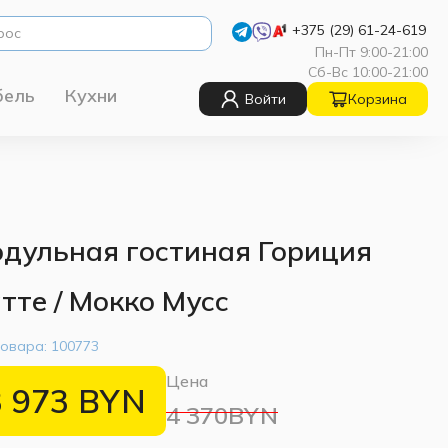
+375 (29) 61-24-619
Пн-Пт 9:00-21:00
Сб-Вс 10:00-21:00
бель
Кухни
Войти
Корзина
дульная гостиная Гориция
тте / Мокко Мусс
товара:
100773
Цена
3 973
BYN
4 370BYN