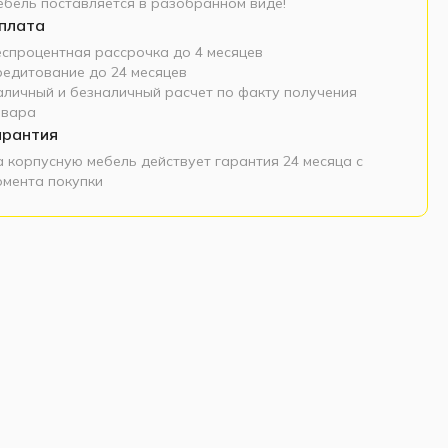
ебель поставляется в разобранном виде!
плата
еспроцентная рассрочка до 4 месяцев
редитование до 24 месяцев
аличный и безналичный расчет по факту получения
овара
арантия
а корпусную мебель действует гарантия 24 месяца с
омента покупки