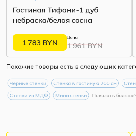
Обратите внимание:
в данном комплекте представлены три
Гостиная Тифани-1 дуб
вы можете добавить другие элементы коллекции «Гориция» 
небраска/белая сосна
прикроватные тумбы, полки и др.) – они доступны во вкладк
помогут подобрать оптимальную конфигурацию под ваше пр
Цена
1 783 BYN
1 961 BYN
Похожие товары есть в следующих катег
Черные стенки
Стенка в гостиную 200 см
Стен
Стенки из МДФ
Мини стенки
Показать больше