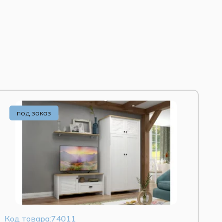
ДСП)
 доводчиком
с полиуретановой эмалью, благородное
под заказ
, безопасные для здоровья.
ерцах обеспечивают бесшумное и плавное
чты, комбинируя представленные модули с
ками) из вкладки «Модульные товары».
ем полиуретановой эмалью. Полки витрины
– направляющие скрытого монтажа с
. Все изделия сертифицированы, безопасны
Код товара:74011