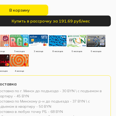
В корзину
Купить в рассрочку за 191.69 руб/мес
есяца
5 месяцев
3 месяца
8 месяцев
6 месяцев
6 месяцев
месяцев
4 месяца
оставка
ставка по г. Минск до подъезда - 30 BYN \ c подъемом в
артиру - 45 BYN
ставка по Минскому р-н до подъезда - 37 BYN \ c
одъемом в квартиру - 50 BYN
оставка в любую точку РБ - 68 BYN