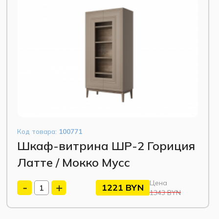
Код товара:
100771
Шкаф-витрина ШР-2 Гориция
Латте / Мокко Мусс
Цена
1221
BYN
1343 BYN