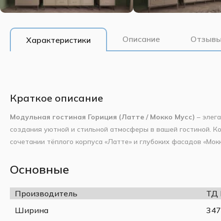
Описание
Отзывы
Характеристики
Краткое описание
Модульная гостиная Гориция (Латте / Мокко Мусс)
– элег
создания уютной и стильной атмосферы в вашей гостиной. К
сочетании тёплого корпуса «Латте» и глубоких фасадов «Мо
декоративной фрезеровкой. Модульная система позволяет 
ваши потребности. В базовое описание вошли три ключевых м
Основные
Общие характеристики коллекции:
ШР-1 и витрина ШР-2. Остальные модули (шкафы, тумбы, по
товары» и могут быть добавлены отдельно для расширения 
Производитель
ТД
Цветовая гамма:
корпус – Латте, фасады – Мокко Мусс
Материалы:
корпус из ЛДСП, фасады из МДФ с покры
Ширина
347
фрезеровка.