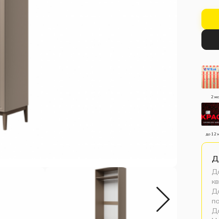
2 м
до 12 
Д
До
кв
До
п
Д