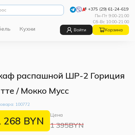
+375 (29) 61-24-619
Пн-Пт 9:00-21:00
Сб-Вс 10:00-21:00
бель
Кухни
Войти
Корзина
аф распашной ШР-2 Гориция
тте / Мокко Мусс
товара:
100772
Цена
1 268
BYN
1 395BYN