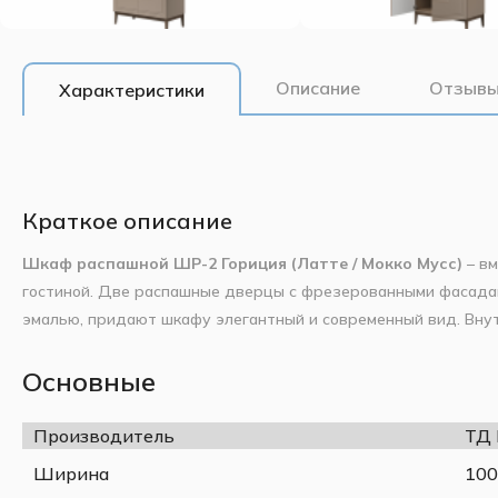
Описание
Отзывы
Характеристики
Краткое описание
Шкаф распашной ШР-2 Гориция (Латте / Мокко Мусс)
– вм
гостиной. Две распашные дверцы с фрезерованными фасад
эмалью, придают шкафу элегантный и современный вид. Вну
плечиков и выдвижные ящики на шариковых направляющих п
позволяет комбинировать шкаф с другими предметами коллек
Основные
Основные характеристики:
фасады – «Мокко Мусс».
Производитель
ТД
Ширина
1006 мм
Высота
2181 мм
Ширина
100
Глубина
519 мм