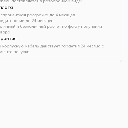
ебель поставляется в разобранном виде!
плата
еспроцентная рассрочка до 4 месяцев
редитование до 24 месяцев
аличный и безналичный расчет по факту получения
овара
арантия
а корпусную мебель действует гарантия 24 месяца с
омента покупки