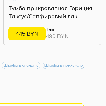
Тумба прикроватная Гориция
Таксус/Сапфировый лак
Цена
445 BYN
490 BYN
Шкафы в спальню
Шкафы в прихожую