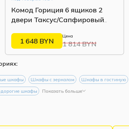
Комод Гориция 6 ящиков 2
двери Таксус/Сапфировый
лак
Цена
1 648 BYN
1 814 BYN
ориях:
ные шкафы
Шкафы с зеркалом
Шкафы в гостиную
дорогие шкафы
Показать больше