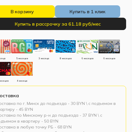
В корзину
Купить в 1 клик
Купить в рассрочку за 61.18 руб/мес
есяца
5 месяцев
3 месяца
8 месяцев
6 месяцев
6 месяцев
месяцев
4 месяца
оставка
ставка по г. Минск до подъезда - 30 BYN \ c подъемом в
артиру - 45 BYN
ставка по Минскому р-н до подъезда - 37 BYN \ c
одъемом в квартиру - 50 BYN
оставка в любую точку РБ - 68 BYN