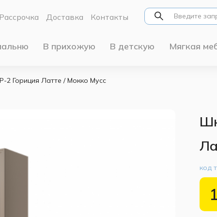
Рассрочка
Доставка
Контакты
пальню
В прихожую
В детскую
Мягкая ме
2 Гориция Латте / Мокко Мусс
Шк
Ла
код 