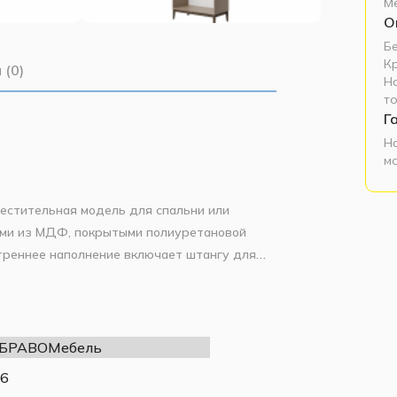
М
О
Б
К
 (0)
Н
т
Г
Н
м
естительная модель для спальни или
ами из МДФ, покрытыми полиуретановой
треннее наполнение включает штангу для
олного выдвижения. Модульная конструкция
ции «Гориция». Корпус цвета «Латте»,
 БРАВОМебель
6