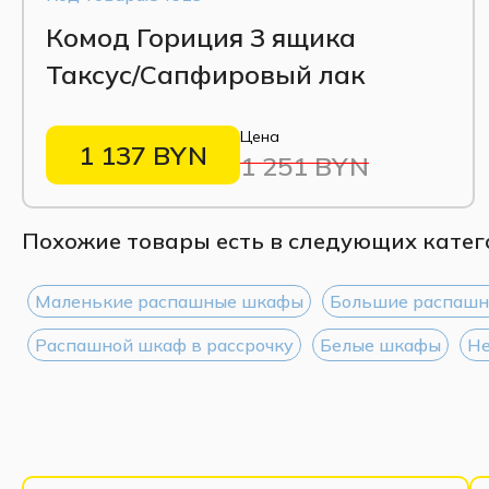
Комод Гориция 3 ящика
Таксус/Сапфировый лак
Цена
1 137 BYN
1 251 BYN
Похожие товары есть в следующих катег
Маленькие распашные шкафы
Большие распаш
Распашной шкаф в рассрочку
Белые шкафы
Не