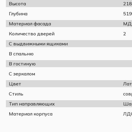
Высота
218
Материал корпуса
ЛДСП (ц
Материал фасада
МДФ, по
Глубина
519
Фрезеровка фасада
Да
Материал фасада
МД
Тип дверей
Распашн
Количество дверей
2
Штанга 
Фурнитура
полного
С выдвижными ящиками
Модульность изделия
Да (кол
В спальню
Монтаж
Требует
В гостиную
С зеркалом
Преимущества:
Цвет
Лат
Вместительное хранение
– штанга для плечиков поз
Стиль
сов
положении, а выдвижные ящики – для белья, аксессуаро
Качественные материалы
– корпус из влагостойкого
Тип направляющих
Ша
эмалью, устойчивой к выцветанию и царапинам.
Материал корпуса
ЛД
Плавное выдвижение ящиков
– шариковые направляю
лёгкий доступ к содержимому.
Особенности конструкции: