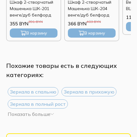
Шкаф 2-створчатый
Шкаф 2-створчатый
Веша
Машенька ШК-201
Машенька ШК-204
ВШ-2
венге/дуб белфорд
венге/дуб белфорд
116 
391 BYN
403 BYN
355 BYN
366 BYN
В корзину
В корзину
Похожие товары есть в следующих
категориях:
Зеркала в спальню
Зеркала в прихожую
Зеркала в полный рост
Показать больше