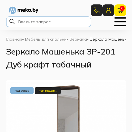
0
Главная
-
Мебель для спальни
-
Зеркала
-
Зеркало Машенька 
Зеркало Машенька ЗР-201
Дуб крафт табачный
под заказ
топ продаж