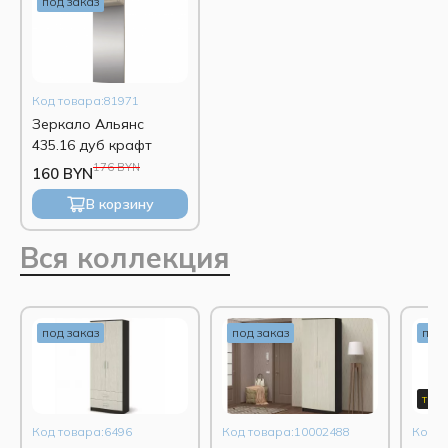
под заказ
Код товара:81971
Зеркало Альянс
435.16 дуб крафт
176 BYN
160 BYN
В корзину
Вся коллекция
под заказ
под заказ
под 
топ
Код товара:6496
Код товара:10002488
Код т