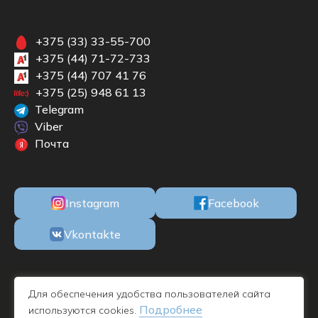
+375 (33) 33-55-700
+375 (44) 71-72-733
+375 (44) 707 41 76
+375 (25) 948 61 13
Telegram
Viber
Почта
Instagram
Facebook
Vkontakte
ООО «БКМЕБЕЛЬ» Республика Беларусь, 220100, г. Минск, ул. М.
Для обеспечения удобства пользователей сайта
Богдановича, 78, пом. 1Н офис 11, УНП 192732019 - дата
Подробнее
используются cookies.