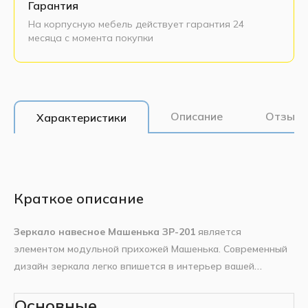
Гарантия
На корпусную мебель действует гарантия 24
месяца с момента покупки
Описание
Отзывы
Характеристики
Краткое описание
Зеркало навесное Машенька ЗР-201
является
элементом модульной прихожей Машенька. Современный
дизайн зеркала легко впишется в интерьер вашей
прихожей. Зеркало Машенька выполнено из
высококачественного ЛДСП.
Основные