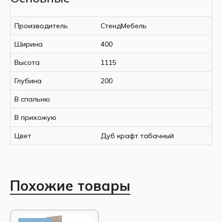
Цвет
:
Производитель
СтендМебель
Ширина
400
Высота
1115
Корпус/Фасад
Дуб крафт
Глубина
200
табачный
В спальню
В прихожую
Спецификация:
Цвет
Дуб крафт табачный
Ширина, мм
400
Высота, мм
1115
Глубина, мм
200
Похожие товары
Материал корпуса
ЛДСП
Материал фасада
ЛДСП
Страна-производитель
РФ