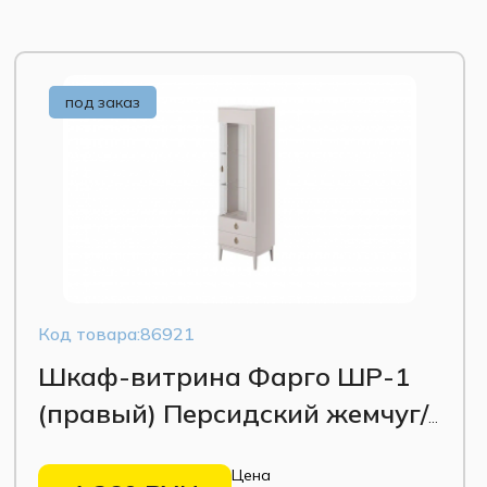
под заказ
Код товара:86921
Шкаф-витрина Фарго ШР-1
(правый) Персидский жемчуг/
Льняной лак
Цена