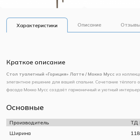
Описание
Отзывы
Характеристики
Краткое описание
Стол туалетный «Гориция» Латте / Мокко Мусс
из коллек
элегантное решение для вашей спальни. Сочетание тёплого о
фасада Мокко Мусс создаёт гармоничный и уютный интерье
ящиками на шариковых направляющих полного выдвижения —
содержимому и работают плавно, без заеданий.
Основные
Фасад стола выполнен из МДФ с фрезеровкой и покрыт поли
покрытие), что придаёт поверхности атласную гладкость и у
Производитель
ТД
изготовлен из надёжной ЛДСП, а опоры — из массива дерев
Ширина
118
— она ровная, прочная и удобна для повседневного использ