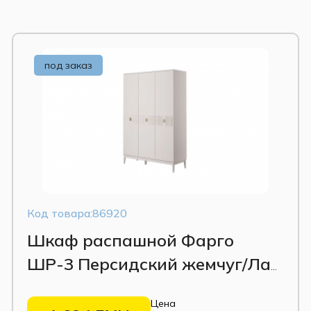
МДФ
под заказ
Код товара:86920
Шкаф распашной Фарго
ШР-3 Персидский жемчуг/Лак
льняной
Цена