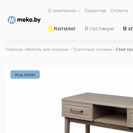
О компании
Гарантия
Оплата
Каталог
В гостиную
В с
Главная
-
Мебель для спальни
-
Туалетные столики
-
Стол ту
под заказ