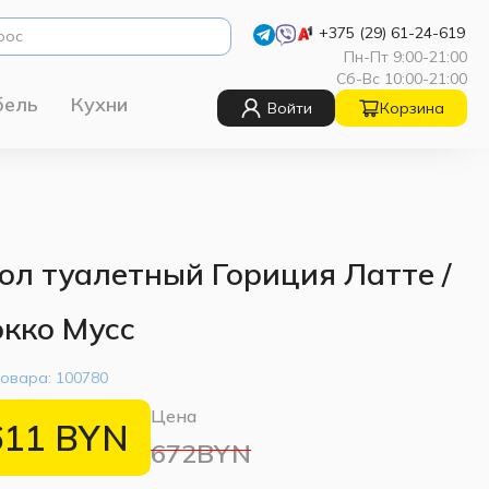
+375 (29) 61-24-619
Пн-Пт 9:00-21:00
Сб-Вс 10:00-21:00
бель
Кухни
Войти
Корзина
ол туалетный Гориция Латте /
кко Мусс
товара:
100780
Цена
611
BYN
672BYN