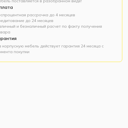
ебель поставляется в разобранном виде!
плата
еспроцентная рассрочка до 4 месяцев
редитование до 24 месяцев
аличный и безналичный расчет по факту получения
овара
арантия
а корпусную мебель действует гарантия 24 месяца с
омента покупки