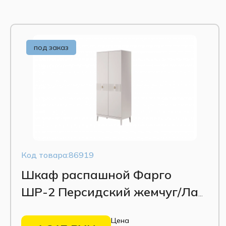
Крышка туалетного стола
под заказ
Код товара:86919
Шкаф распашной Фарго
ШР-2 Персидский жемчуг/Лак
льняной
Цена