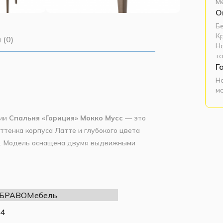
М
О
Б
К
 (0)
Н
т
Г
Н
м
ции
Спальня «Гориция» Мокко Мусс
— это
ттенка корпуса Латте и глубокого цвета
р. Модель оснащена двумя выдвижными
 они обеспечивают лёгкий доступ к
уретановой эмалью (лакокрасочное
стойчивость к появлению царапин. Корпус
 БРАВОМебель
а. Крышка туалетного стола также из МДФ
4
ования. Изделие требует сборки (монтаж