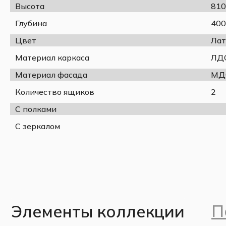
Высота
810
осуществляется по инструкции).
Глубина
400
Спецификация:
Цвет
Лат
Глубина, мм
Материал каркаса
ЛД
Ширина, мм
Материал фасада
МД
Высота, мм
Монтаж
Количество ящиков
2
Фрезеровка фасада
С полками
Покрытие фасада
С зеркалом
Материал фасада
Материал корпуса
Материал опоры
Вариант отделки фасада
Фурнитура
Шар
Коллекция
Цвет корпуса
П
Элементы коллекции
Цвет фасада
Количество выдвижных ящиков