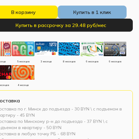
В корзину
Купить в 1 клик
Купить в рассрочку за 29.48 руб/мес
есяца
5 месяцев
3 месяца
8 месяцев
6 месяцев
6 месяцев
месяцев
4 месяца
оставка
ставка по г. Минск до подъезда - 30 BYN \ c подъемом в
артиру - 45 BYN
ставка по Минскому р-н до подъезда - 37 BYN \ c
одъемом в квартиру - 50 BYN
оставка в любую точку РБ - 68 BYN