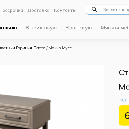
Рассрочка
Доставка
Контакты
пальню
В прихожую
В детскую
Мягкая ме
алетный Гориция Латте / Мокко Мусс
Ст
Мо
код 