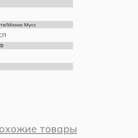
те/Мокко Мусс
400
СП
1118
Ф
810
Требует сборки
Да
Полиуретановая эмаль
МДФ
ЛДСП
Массив
Лакокрасочное покрытие
иковые направляющие полного выдвижения
Спальня «Гориция» Мокко Мусс
Латте
охожие товары
Мокко Мусс
2 шт