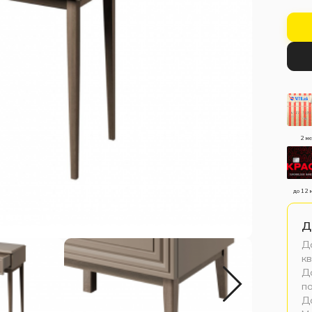
2 м
до 12 
Д
До
кв
До
п
Д