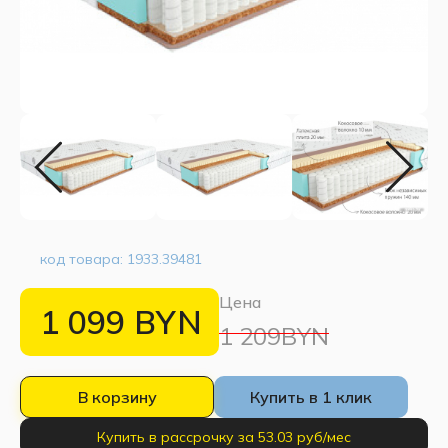
код товара:
1933.39481
Цена
1 099
BYN
1 209BYN
В корзину
Купить в 1 клик
Купить в рассрочку за 53.03 руб/мес