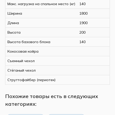
Макс. нагрузка на спальное место (кг)
140
обеспечивая качественный сон и заботу о вашем
благополучии.
Ширина
1800
Длина
1900
Спецификация:
Высота
200
Размер, мм
1800 × 1900
Комби-люкс (двухсторонний,
Высота базового блока
140
Тип
разная жёсткость сторон)
Кокосовая койра
Жёсткость (верх)
Средне-жёсткий 6H
Жёсткость (низ)
Жёсткий 9H
Съемный чехол
Материал чехла
Комби-люкс
Стёганый чехол
Наполнитель
Кокосовое волокно (натуральное)
Рекомендация по
Струттофайбер (периотек)
Для двуспальных кроватей
использованию
Похожие товары есть в следующих
Преимущества:
категориях:
Двухсторонняя конструкция
– разная