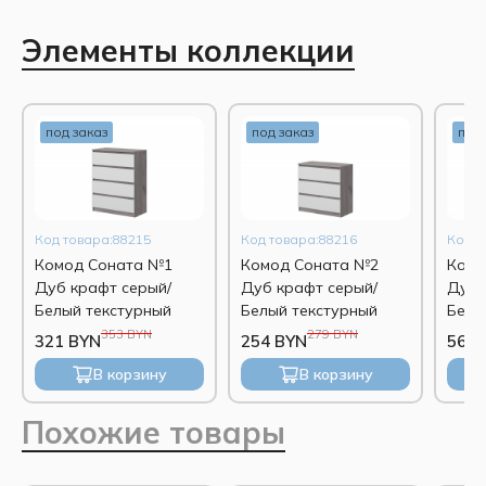
Элементы коллекции
под заказ
под заказ
под 
Код товара:88215
Код товара:88216
Код т
Комод Соната №1
Комод Соната №2
Комо
Дуб крафт серый/
Дуб крафт серый/
Дуб 
Белый текстурный
Белый текстурный
Белы
353 BYN
279 BYN
321 BYN
254 BYN
563 
В корзину
В корзину
Похожие товары