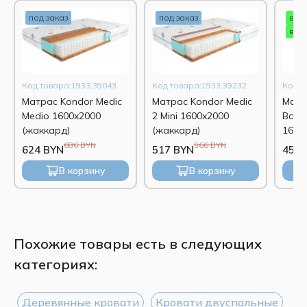
под заказ
под заказ
в н
в на
Код товара:1933.39043
Код товара:1933.39232
Код т
Матрас Kondor Medic
Матрас Kondor Medic
Матр
Medio 1600x2000
2 Mini 1600x2000
Balan
(жаккард)
(жаккард)
1600
686 BYN
566 BYN
624 BYN
517 BYN
454 
В корзину
В корзину
Похожие товары есть в следующих
категориях:
Деревянные кровати
Кровати двуспальные