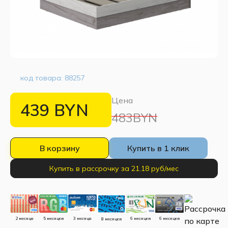
код товара:
88257
Цена
439
BYN
483BYN
В корзину
Купить в 1 клик
Купить в рассрочку за 21.18 руб/мес
5 месяцев
3 месяца
2 месяца
6 месяцев
6 месяцев
8 месяцев