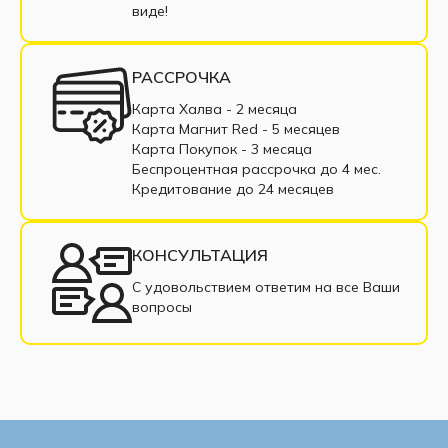
виде!
Светлые кровати
Ортопедические кровати
Кровати с пружинным блоком
РАССРОЧКА
Кровати из ДСП
Кровати из ЛДСП
Карта Халва - 2 месяца
Карта Магнит Red - 5 месяцев
Кровати с подъемным механизмом
Карта Покупок - 3 месяца
Беспроцентная рассрочка до 4 мес.
Железные кровати
Кредитование до 24 месяцев
Кровати в классическом стиле
КОНСУЛЬТАЦИЯ
Кровать в рассрочку
Интерьерная кровать
С удовольствием ответим на все Ваши
вопросы