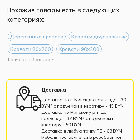
Похожие товары есть в следующих
категориях:
Деревянные кровати
Кровати двуспальные
Кровати 80х200
Кровати 90х200
Показать больше
Кровати 120х200
Кровати 140х200
Кровати 160х200
Кровати 180х200
Кровати 200х200
Односпальные кровати
Доставка
Полуторные кровати
Доставка по г. Минск до подъезда - 30
BYN \ c подъемом в квартиру - 45 BYN
Кровати с мягким изголовьем
Доставка по Минскому р-н до
подъезда - 37 BYN \ c подъемом в
Кровати из экокожи
Кровать из массива
квартиру - 50 BYN
Доставка в любую точку РБ - 68 BYN
Кровати с выдвижными ящиками
Мебель поставляется в разобранном