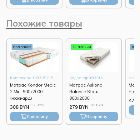
В корзину
В корзину
Похожие товары
под заказ
в наличии
под 
Код товара:1933.39215
Код товара:83018
Код т
Матрас Kondor Medic
Матрас Askona
Матр
2 Mini 900x2000
Balance Status
Etal
(жаккард)
900х2000
474 
337 BYN
307 BYN
308 BYN
279 BYN
В корзину
В корзину