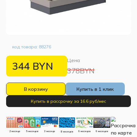
код товара:
88276
Цена
344
BYN
378BYN
В корзину
Купить в 1 клик
Купить в рассрочку за 16.6 руб/мес
5 месяцев
3 месяца
2 месяца
6 месяцев
6 месяцев
8 месяцев