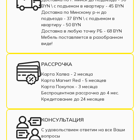
BYN \ c подъемом в квартиру - 45 BYN
Кровати с мягким изголовьем
Доставка по Минскому р-н до
подъезда - 37 BYN \ c подъемом в
Кровати из экокожи
Кровать из массива
квартиру - 50 BYN
Доставка в любую точку РБ - 68 BYN
Кровати с выдвижными ящиками
Мебель поставляется в разобранном
виде!
Светлые кровати
Ортопедические кровати
Кровати с пружинным блоком
РАССРОЧКА
Кровати из ДСП
Кровати из ЛДСП
Карта Халва - 2 месяца
Карта Магнит Red - 5 месяцев
Кровати с подъемным механизмом
Карта Покупок - 3 месяца
Беспроцентная рассрочка до 4 мес.
Железные кровати
Кредитование до 24 месяцев
Кровати в классическом стиле
КОНСУЛЬТАЦИЯ
Кровать в рассрочку
Интерьерная кровать
С удовольствием ответим на все Ваши
вопросы