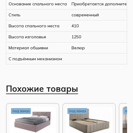
Основание спального места
Приобретается дополнитель
Стиль
современный
Спецификация:
Высота спального места
410
Высота изголовья
1250
Материал обшивки
Велюр
Ширина, мм
1540
Высота, мм
1250
С подъёмным механизмом
Длина, мм
2160
Размер спального места, мм
1400 х 200
Основание спального места
Приобрета
Материал обивки
Велюр
Похожие товары
Высота кровати без матраса, мм
410
Страна-производитель
РФ
под заказ
под заказ
под 