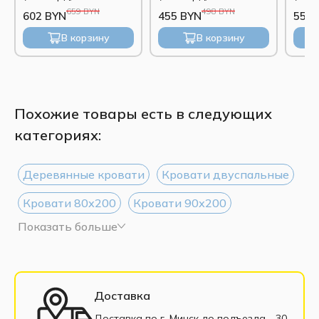
659 BYN
498 BYN
602 BYN
455 BYN
552 
В корзину
В корзину
Похожие товары есть в следующих
категориях:
Деревянные кровати
Кровати двуспальные
Кровати 80х200
Кровати 90х200
Показать больше
Кровати 120х200
Кровати 140х200
Кровати 160х200
Кровати 180х200
Кровати 200х200
Односпальные кровати
Доставка
Полуторные кровати
Доставка по г. Минск до подъезда - 30