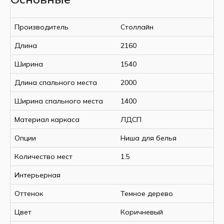
невероятный комфорт и элегантный дизайн.
цвета.
По умолчанию в комплекте идет только короб
Производитель
Столлайн
для кровати. Основание под матрас с
подъемным механизмом приобретается
Длина
2160
отдельно.
Ширина
1540
Матрас в комплект не входит и заказывается
дополнительно.
Длина спального места
2000
Ширина спального места
1400
Материал каркаса
ЛДСП
Цвет:
Опции
Ниша для белья
Количество мест
1.5
Интерьерная
Оттенок
Темное дерево
Тип ткани
Glory 031
Цвет
Коричневый
(Велюр)