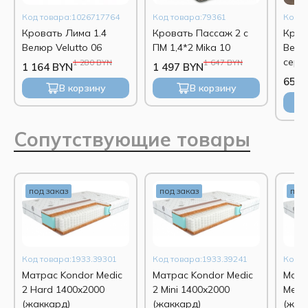
Код товара:1026717764
Код товара:79361
Код т
Кровать Лима 1.4
Кровать Пассаж 2 с
Кров
Велюр Velutto 06
ПМ 1,4*2 Mika 10
Велю
серы
1 280 BYN
1 647 BYN
1 164 BYN
1 497 BYN
(вар.
653 
В корзину
В корзину
Сопутствующие товары
под заказ
под заказ
под 
Код товара:1933.39301
Код товара:1933.39241
Код т
Матрас Kondor Medic
Матрас Kondor Medic
Матр
2 Hard 1400x2000
2 Mini 1400x2000
Medi
(жаккард)
(жаккард)
(жак