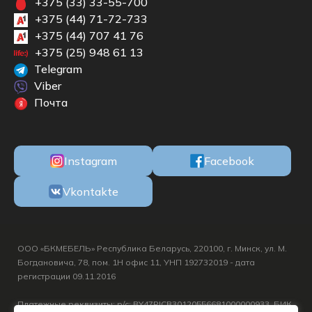
+375 (33) 33-55-700
+375 (44) 71-72-733
+375 (44) 707 41 76
+375 (25) 948 61 13
Telegram
Viber
Почта
Instagram
Facebook
Vkontakte
ООО «БКМЕБЕЛЬ» Республика Беларусь, 220100, г. Минск, ул. М.
Богдановича, 78, пом. 1Н офис 11, УНП 192732019 - дата
регистрации 09.11.2016
Платежные реквизиты: р/с: BY47PJCB30120556681000000933, БИК