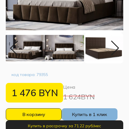
код товара:
79355
Цена
1 476
BYN
1 624BYN
В корзину
Купить в 1 клик
Купить в рассрочку за 71.22 руб/мес