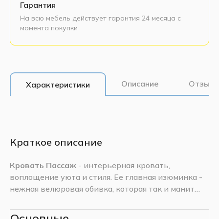
Гарантия
На всю мебель действует гарантия 24 месяца с
момента покупки
Описание
Отзывы
Характеристики
Краткое описание
Кровать Пассаж
- интерьерная кровать,
воплощение уюта и стиля. Ее главная изюминка -
нежная велюровая обивка, которая так и манит
прикоснуться. Мягкое изголовье создано для
вашего полного релакса. Кровать Пассаж - это
Кровать доступна в иных размерах и вариантах
Основные