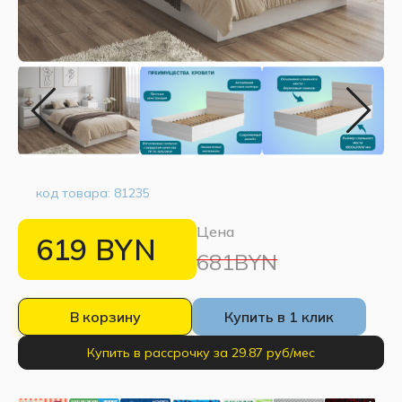
код товара:
81235
Цена
619
BYN
681BYN
В корзину
Купить в 1 клик
Купить в рассрочку за 29.87 руб/мес