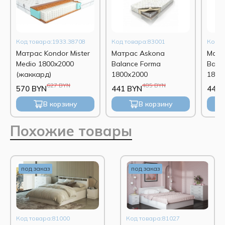
Код товара:1933.38708
Код товара:83001
Код т
Матрас Kondor Mister
Матрас Askona
Матр
Medio 1800x2000
Balance Forma
Bala
(жаккард)
1800х2000
1800
627 BYN
485 BYN
570 BYN
441 BYN
440 
В корзину
В корзину
Похожие товары
под заказ
под заказ
Код товара:81000
Код товара:81027