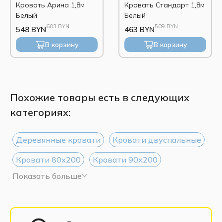
Кровать Арина 1,8м
Кровать Стандарт 1,8м
Белый
Белый
603 BYN
509 BYN
548 BYN
463 BYN
В корзину
В корзину
Похожие товары есть в следующих
категориях:
Деревянные кровати
Кровати двуспальные
Кровати 80х200
Кровати 90х200
Показать больше
Кровати 120х200
Кровати 140х200
Кровати 160х200
Кровати 180х200
Кровати 200х200
Односпальные кровати