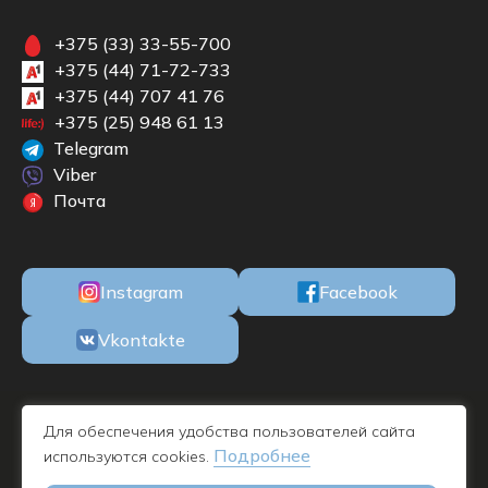
+375 (33) 33-55-700
+375 (44) 71-72-733
+375 (44) 707 41 76
+375 (25) 948 61 13
Telegram
Viber
Почта
Instagram
Facebook
Vkontakte
ООО «БКМЕБЕЛЬ» Республика Беларусь, 220100, г. Минск, ул. М.
Для обеспечения удобства пользователей сайта
Богдановича, 78, пом. 1Н офис 11, УНП 192732019 - дата
Подробнее
используются cookies.
регистрации 09.11.2016