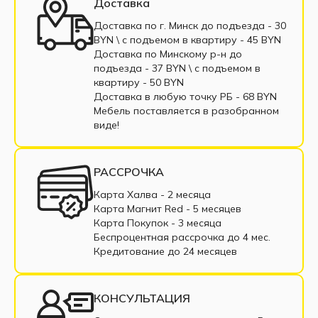
Доставка
Полуторные кровати
Доставка по г. Минск до подъезда - 30
BYN \ c подъемом в квартиру - 45 BYN
Кровати с мягким изголовьем
Доставка по Минскому р-н до
подъезда - 37 BYN \ c подъемом в
Кровати из экокожи
Кровать из массива
квартиру - 50 BYN
Доставка в любую точку РБ - 68 BYN
Кровати с выдвижными ящиками
Мебель поставляется в разобранном
виде!
Светлые кровати
Ортопедические кровати
Кровати с пружинным блоком
РАССРОЧКА
Кровати из ДСП
Кровати из ЛДСП
Карта Халва - 2 месяца
Карта Магнит Red - 5 месяцев
Кровати с подъемным механизмом
Карта Покупок - 3 месяца
Беспроцентная рассрочка до 4 мес.
Железные кровати
Кредитование до 24 месяцев
Кровати в классическом стиле
КОНСУЛЬТАЦИЯ
Кровать в рассрочку
Интерьерная кровать