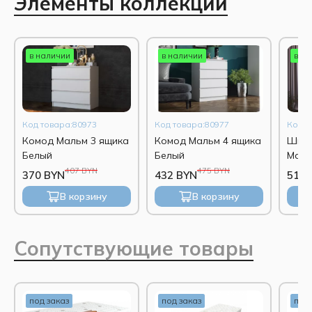
Элементы коллекции
в наличии
в наличии
в н
Код товара:80973
Код товара:80977
Код т
Комод Мальм 3 ящика
Комод Мальм 4 ящика
Шкаф
Белый
Белый
Маль
407 BYN
475 BYN
370 BYN
432 BYN
517 
В корзину
В корзину
Сопутствующие товары
под заказ
под заказ
под 