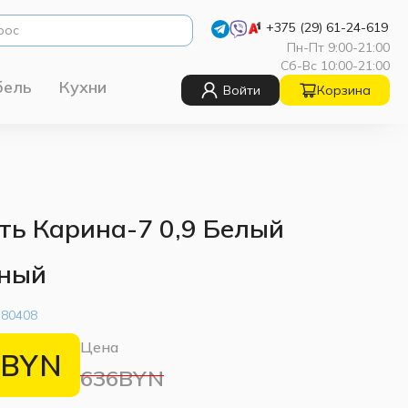
+375 (29) 61-24-619
Пн-Пт 9:00-21:00
Сб-Вс 10:00-21:00
бель
Кухни
Войти
Корзина
ть Карина-7 0,9 Белый
ный
:
80408
Цена
BYN
636BYN