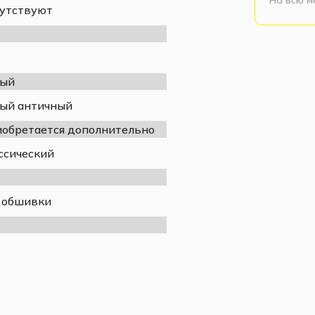
утствуют
лый
ый античный
обретается дополнительно
ссический
2095
1010
815
 обшивки
900х2000
Массив сосны, МДФ
18 месяцев
Российская Федерация