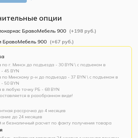
нительные опции
локаркас БравоМебель 900
(
+
198
руб.
)
и БравоМебель 900
(
+
67
руб.
)
ка
 по г. Минск до подъезда - 30 BYN \ c подъемом в
 - 45 BYN
 по Минскому р-н до подъезда - 37 BYN \ c подъемом в
 - 50 BYN
 в любую точку РБ - 68 BYN
оставляется в разобранном виде!
нтная рассрочка до 4 месяцев
ание до 24 месяцев
 и безналичный расчет по факту получения товара
я
ебель действует гарантия 24 месяца с момента покупки