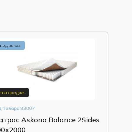
под заказ
топ продаж
д товара:83007
атрас Askona Balance 2Sides
00х2000