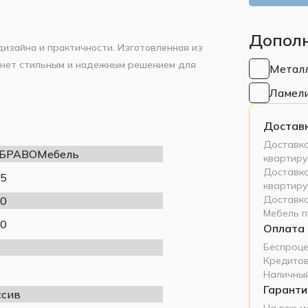
Допол
дизайна и практичности. Изготовленная из
анет стильным и надежным решением для
Метал
Ламел
оративной резьбе на обеих спинках, кровать
ктные размеры делают её идеальной для
Достав
Доставка
ированный"
или
спальным гарнитуром
 БРАВОМебель
квартиру
Доставка
5
ти
.
квартиру
Доставка
0
ркас
или
ортопедические ламели
— оба
Мебель п
0
Оплата
ернет-магазине, подобрав подходящий по
Беспроце
Кредитов
Наличный
Гаранти
сив
На всю м