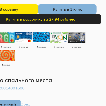
В корзину
Купить в 1 клик
Купить в рассрочку за 27.94 руб/мес
5 месяцев
3 месяца
8 месяцев
6 месяцев
6 месяцев
4 месяца
 спального места
200
1400
1600
античный
Орех