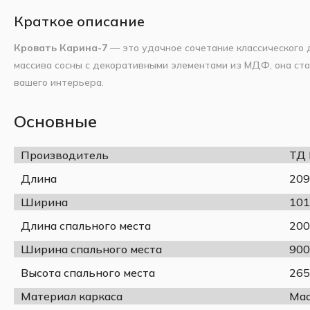
Краткое описание
Кровать Карина-7
— это удачное сочетание классического 
массива сосны с декоративными элементами из МДФ, она ст
вашего интерьера.
Благодаря прочному каркасу, качественной фурнитуре и дек
не только удобна, но и эстетически привлекательна. Компа
Основные
небольших помещений.
Модель может быть дополнена
спальным гарнитуром "Лак
Производитель
ТД
"Идиллия"
, создавая гармоничную обстановку в спальне.
Длина
209
Указанная цена
относится исключительно к
каркасу крова
Ширина
101
В качестве основания под матрас можно выбрать
металлока
варианта обеспечивают надежную поддержку и комфорт.
Длина спального места
200
Дополнительно
вы можете приобрести
матрас
в нашем инт
Ширина спального места
900
размеру и уровню жесткости.
Высота спального места
265
Материал каркаса
Мас
Цвет: