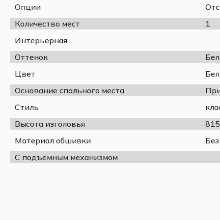
Опции
Отс
Количество мест
1
Интерьерная
Оттенок
Белый античный
Бе
Цвет
Бел
Основание спального места
При
Спецификация:
Стиль
кла
Длина, мм
Ширина, мм
Высота изголовья
815
Высота, мм
Материал обшивки
Без
Спальное место, мм
Материал
С подъёмным механизмом
Гарантия
Страна-производитель