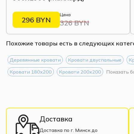
Цена
296 BYN
326 BYN
Похожие товары есть в следующих катег
Деревянные кровати
Кровати двуспальные
К
Кровати 180х200
Кровати 200х200
Показать 
Доставка
Доставка по г. Минск до