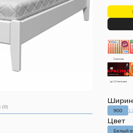
2 месяца
до 12 месяцев
Ширина
 (0)
900
1
Цвет
Белый 