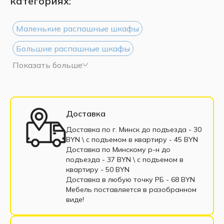
категориях:
Маленькие распашные шкафы
Большие распашные шкафы
Показать больше
Шкафы с зеркалом
Шкафы в гостиную
Шкафы в спальню
Шкафы в прихожую
Распашной шкаф в рассрочку
Белые шкафы
Доставка
Недорогие шкафы
Угловые шкафы
Доставка по г. Минск до подъезда - 30
BYN \ c подъемом в квартиру - 45 BYN
Черные шкафы
Современные шкафы
Доставка по Минскому р-н до
подъезда - 37 BYN \ c подъемом в
Платяные шкафы
Классические шкафы
квартиру - 50 BYN
Доставка в любую точку РБ - 68 BYN
Шкафы пеналы
Шкаф двухстворчатый
Мебель поставляется в разобранном
виде!
Шкафы одностворчатые
Шкафы 4-дверные