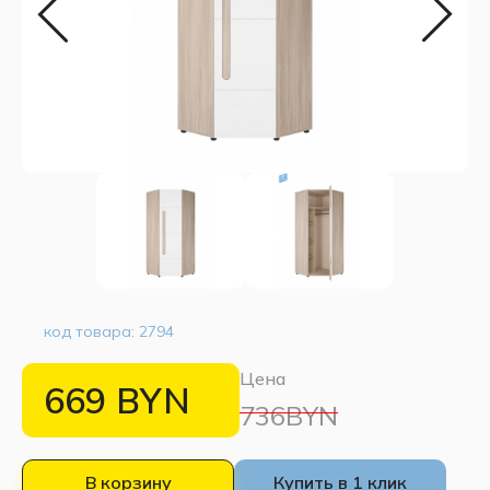
код товара:
2794
Цена
669
BYN
736BYN
В корзину
Купить в 1 клик