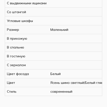
С выдвижными ящиками
Со штангой
Угловые шкафы
Фасад
Корпус
Размер
Маленький
МДФ
ЛДСП Ясень
В прихожую
Белый Глянец
Шимо светлый
В спальню
В гостиную
С зеркалом
Спецификация:
Цвет фасада
Белый
Цвет
Ясень шимо светлый/Белый гляне
Ширина, мм
883
Высота, мм
2078
Стиль
современный
Глубина, мм
883
Глубина по
540
боковине, мм