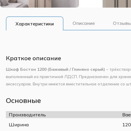
Описание
Отзывы
Характеристики
Краткое описание
Шкаф Бостон 1200 (Бежевый / Глиняно серый)
– трёхствор
выполненный из практичной ЛДСП. Предназначен для хранен
аксессуаров. Внутри имеется вместительное отделение со ш
Удлинённые ручки МДФ чёрного цвета придают оригинальнос
необходимая фурнитура предусмотрены в комплекте. Подходи
Основные
Основные характеристики:
в офисе.
Производитель
Bae
Ширина
1200 мм
Высота
2200 мм
Ширина
120
Глубина
520 мм