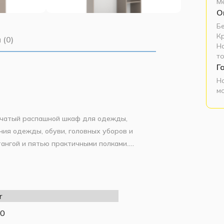
М
О
Б
К
 (0)
Н
т
Г
Н
м
чатый распашной шкаф для одежды,
ия одежды, обуви, головных уборов и
тангой и пятью практичными полками.
ть лаконичному дизайну. Инструкция и вся
т для использования в квартире, на даче,
r
0