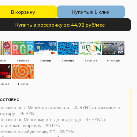
В корзину
Купить в 1 клик
Купить в рассрочку за 44.92 руб/мес
есяца
5 месяцев
3 месяца
8 месяцев
6 месяцев
6 месяцев
месяцев
4 месяца
оставка
ставка по г. Минск до подъезда - 30 BYN \ c подъемом в
артиру - 45 BYN
ставка по Минскому р-н до подъезда - 37 BYN \ c
одъемом в квартиру - 50 BYN
оставка в любую точку РБ - 68 BYN