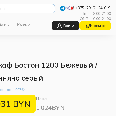
+375 (29) 61-24-619
Пн-Пт 9:00-21:00
Сб-Вс 10:00-21:00
бель
Кухни
Войти
Корзина
аф Бостон 1200 Бежевый /
иняно серый
товара:
100764
Цена
931
BYN
1 024BYN