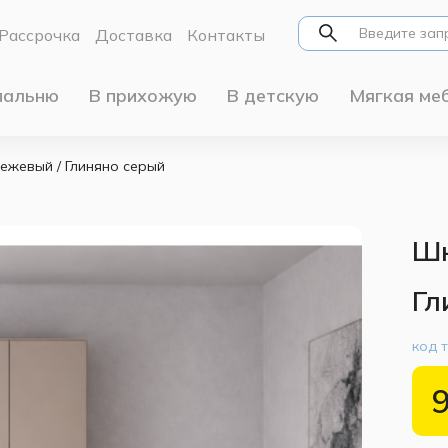
Рассрочка
Доставка
Контакты
пальню
В прихожую
В детскую
Мягкая ме
ежевый / Глиняно серый
Шк
Гл
код 