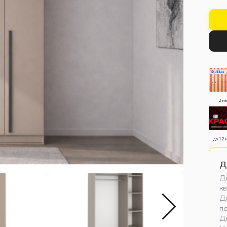
2 м
до 12 
Д
До
кв
До
п
Д