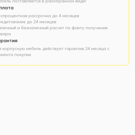
ебель поставляется в разобранном виде!
плата
еспроцентная рассрочка до 4 месяцев
редитование до 24 месяцев
аличный и безналичный расчет по факту получения
овара
арантия
а корпусную мебель действует гарантия 24 месяца с
омента покупки