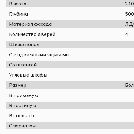
379 мм) для одежды на плечиках, просторный о
Цвет:
Высота
210
выдвижных ящика. Это позволяет удобно храни
Глубина
500
Модульная система – шкаф входит в единую к
кровати, письменные столы и комоды, что дает
Материал фасада
ЛД
интерьер во всей квартире.
Количество дверей
4
Корпус
Шкаф пенал
Белый
С выдвижными ящиками
текстурный
Со штангой
Угловые шкафы
Спецификация:
Размер
Бо
Ширина, мм
1600
В прихожую
Глубина, мм
500
В гостиную
Высота, мм
2100
В спальню
Тип петли
Накладная
Материал корпуса
ЛДСП
С зеркалом
Материал фасада
ЛДСП