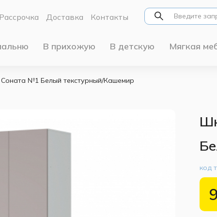
Рассрочка
Доставка
Контакты
пальню
В прихожую
В детскую
Мягкая ме
 Соната №1 Белый текстурный/Кашемир
Шк
Бе
код 