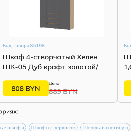
Код товара:85198
Ко
Шкаф 4-створчатый Хелен
Ш
ШК-05 Дуб крафт золотой/
1
Серый графит
Цена
808 BYN
889 BYN
ориях:
ные шкафы
Шкафы с зеркалом
Шкафы в гостиную