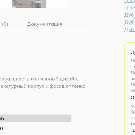
Гра
Гра
Дуб
Дуб
 (0)
Документация
Дуб
Д
До
кв
До
иональность и стильный дизайн.
п
Д
текстурный корпус и фасад оттенка
М
альни, гостиной или прихожей,
О
овыми направляющими полного
Б
n (открывание нажатием)
К
вания. Современный дизайн без ручек
Н
on
т
0
включает 2 отделения со штангой (по
Г