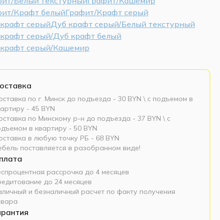
фит/Белый текстурный
Графит/Кашемир
фит/Крафт белый
Графит/Крафт серый
 крафт серый
Дуб крафт серый/Белый текстурный
 крафт серый/Дуб крафт белый
 крафт серый/Кашемир
оставка
ставка по г. Минск до подъезда - 30 BYN \ c подъемом в
артиру - 45 BYN
ставка по Минскому р-н до подъезда - 37 BYN \ c
одъемом в квартиру - 50 BYN
оставка в любую точку РБ - 68 BYN
ебель поставляется в разобранном виде!
плата
еспроцентная рассрочка до 4 месяцев
редитование до 24 месяцев
аличный и безналичный расчет по факту получения
овара
арантия