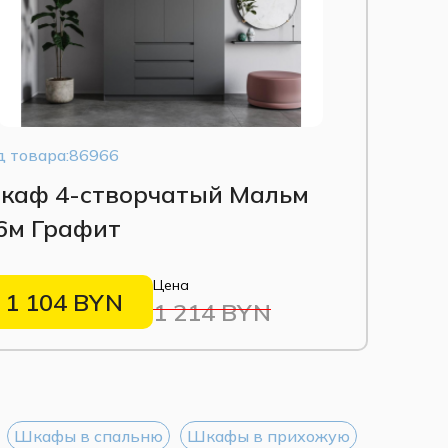
д товара:86966
каф 4-створчатый Мальм
,6м Графит
Цена
1 104 BYN
1 214 BYN
Шкафы в спальню
Шкафы в прихожую