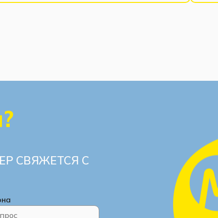
ы?
ЕР СВЯЖЕТСЯ С
она