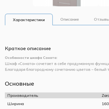
Описание
Отзывы
Характеристики
Краткое описание
Особенности шкафа Соната:
Шкаф «Соната» сочетает в себе продуманную функц
Благодаря благородному сочетанию цветов – белый 
«Кашемир» – он станет гармоничным дополнением сп
создавая атмосферу уюта и порядка.
Удобная система открывания – ящики с шарик
Основные
выдвижения и двери с механизмом push-to-ope
обеспечивают бесшумность и легкость использо
Производитель
Zar
подчеркивает лаконичность форм.
Ширина
160
Оптимальная организация пространства – шкаф 