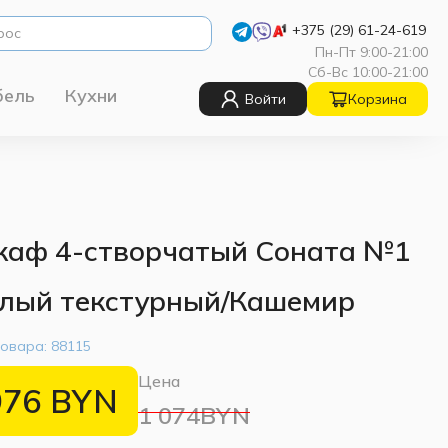
+375 (29) 61-24-619
Пн-Пт 9:00-21:00
Сб-Вс 10:00-21:00
бель
Кухни
Войти
Корзина
аф 4-створчатый Соната №1
лый текстурный/Кашемир
товара:
88115
Цена
976
BYN
1 074BYN