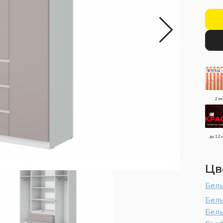
2 м
до 12 
Цв
Бел
Бел
Бел