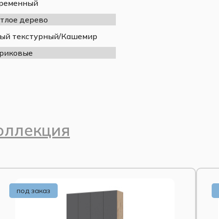
ременный
е
тлое дерево
ованные
ый текстурный/Кашемир
риковые
оллекция
под заказ