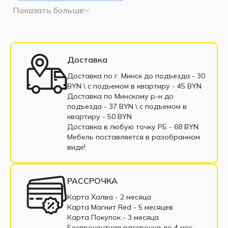
Показать больше
Шкафы-купе на 3 створки
Шкафы-купе на 4 створки
Современные шкафы-купе
Доставка
Маленькие шкафы-купе
Доставка по г. Минск до подъезда - 30
BYN \ c подъемом в квартиру - 45 BYN
Большие шкафы-купе
Платяной шкаф-купе
Доставка по Минскому р-н до
подъезда - 37 BYN \ c подъемом в
Темные шкафы-купе
Шкафы купе с зеркалом
квартиру - 50 BYN
Доставка в любую точку РБ - 68 BYN
Шкаф купе в спальню
Мебель поставляется в разобранном
виде!
Шкафы купе в гостиную
Шкаф купе в прихожую
РАССРОЧКА
Шкафы-купе из ЛДСП
Карта Халва - 2 месяца
Карта Магнит Red - 5 месяцев
Шкаф купе в рассрочку
Угловой шкаф купе
Карта Покупок - 3 месяца
Беспроцентная рассрочка до 4 мес.