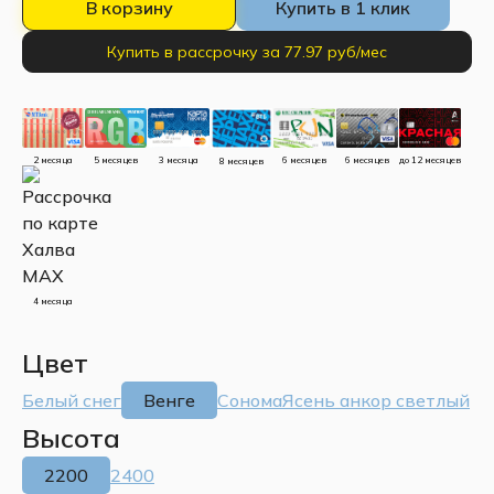
В корзину
Купить в 1 клик
Купить в рассрочку за 77.97 руб/мес
до 12 месяцев
5 месяцев
3 месяца
2 месяца
6 месяцев
6 месяцев
8 месяцев
4 месяца
Цвет
Белый снег
Венге
Сонома
Ясень анкор светлый
Высота
2200
2400