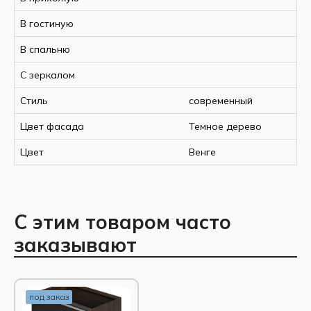
Ширина, мм
1800
В гостиную
Высота, мм
2200
Глубина, мм
600
В спальню
Материал
ЛДСП
Страна-производитель
С зеркалом
РФ
Стиль
современный
Цвет фасада
Темное дерево
Цвет
Венге
С этим товаром часто
заказывают
под заказ