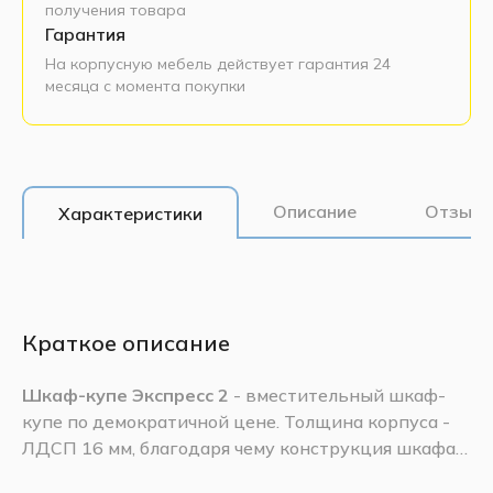
получения товара
Гарантия
На корпусную мебель действует гарантия 24
месяца с момента покупки
Описание
Отзывы
Характеристики
Краткое описание
Шкаф-купе Экспресс 2
- вместительный шкаф-
купе по демократичной цене. Толщина корпуса -
ЛДСП 16 мм, благодаря чему конструкция шкафа
получается прочной и долговечной. Двери из
Базовая комплектация
шкафа-купе Экспресс 2 -