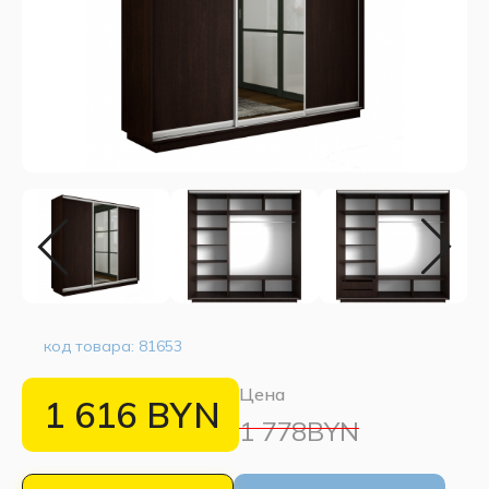
код товара:
81653
Цена
1 616
BYN
1 778BYN