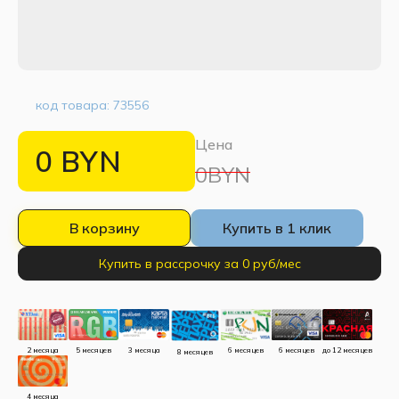
код товара:
73556
Цена
0
BYN
0BYN
В корзину
Купить в 1 клик
Купить в рассрочку за 0 руб/мес
до 12 месяцев
5 месяцев
3 месяца
2 месяца
6 месяцев
6 месяцев
8 месяцев
4 месяца