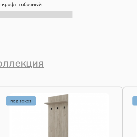
 крафт табачный
оллекция
под заказ