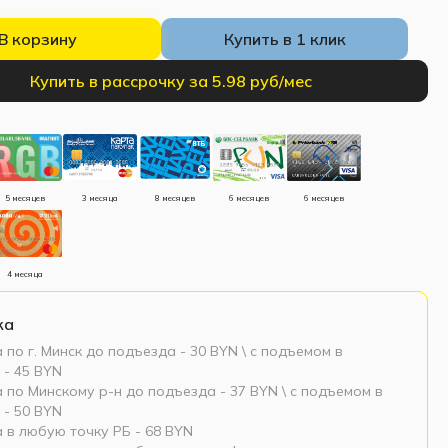
В корзину
Купить в 1 клик
Купить в рассрочку за 5.98 руб/мес
5 месяцев
3 месяца
8 месяцев
6 месяцев
6 месяцев
4 месяца
ка
 по г. Минск до подъезда - 30 BYN \ c подъемом в
 - 45 BYN
 по Минскому р-н до подъезда - 37 BYN \ c подъемом в
 - 50 BYN
 в любую точку РБ - 68 BYN