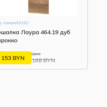
д товара:85162
ешалка Лаура 464.19 дуб
арокко
Цена
153 BYN
168 BYN