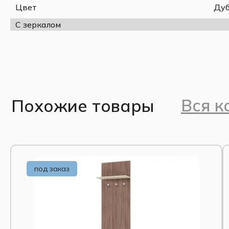
Цвет
Дуб
Ширина, мм
800
С зеркалом
Высота, мм
1416
Глубина, мм
200
Материал
ЛДСП
Крючки
4 шт., двухрожковые
Страна-производитель
РФ
Вся к
Похожие товары
под заказ