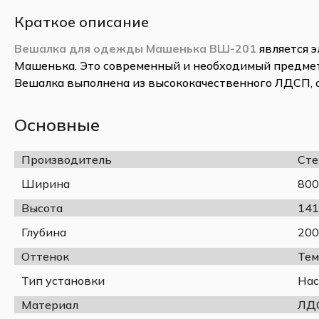
Краткое описание
Вешалка для одежды Машенька ВШ-201
является 
Машенька. Это современный и необходимый предмет
Вешалка выполнена из высококачественного ЛДСП,
крючками для размещения одежды и полкой для голо
прекрасно впишется в интерьер вашей прихожей.
Основные
Цвет:
Производитель
Ст
Ширина
800
Высота
141
Корпус
Глубина
200
Дуб крафт
табачный
Оттенок
Тем
Тип установки
Нас
Материал
ЛД
Спецификация: