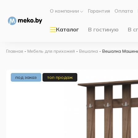
О компании
Гарантия
Оплата
Каталог
В гостиную
В с
Главная
-
Мебель для прихожей
-
Вешалка
-
Вешалка Машень
под заказ
топ продаж