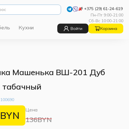
+375 (29) 61-24-619
Пн-Пт 9:00-21:00
Сб-Вс 10:00-21:00
бель
Кухни
Войти
Корзина
ка Машенька ВШ-201 Дуб
 табачный
:
100690
Цена
BYN
136BYN