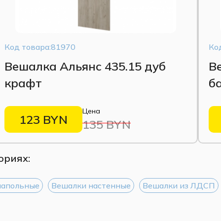
Код товара:81970
Ко
Вешалка Альянс 435.15 дуб
В
крафт
б
Цена
123 BYN
135 BYN
ориях:
напольные
Вешалки настенные
Вешалки из ЛДСП