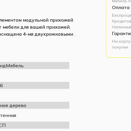
Мебель п
Оплата
Беспроце
элементом модульной прихожей
Кредитов
 мебели для вашей прихожей.
Наличный
Гаранти
 оснащена 4-мя двухрожковыми
вных уборов. Данная модель
На корпу
покупки
ендМебель
6
ное дерево
тенная
СП